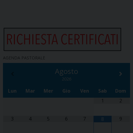
AGENDA PASTORALE
Agosto
2026
Lun
Mar
Mer
Gio
Ven
Sab
Dom
1
2
3
4
5
6
7
9
8