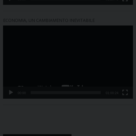
ECONOMIA, UN CAMBIAMENTO INEVITABILE
Video
Player
00:00
01:00:24