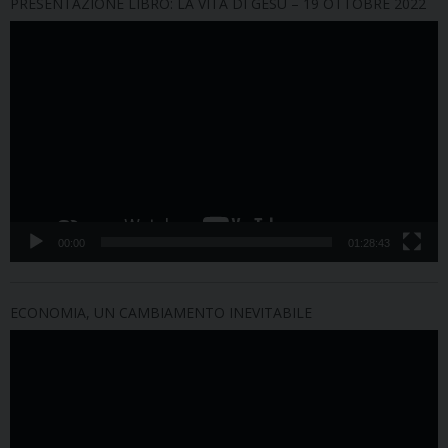
PRESENTAZIONE LIBRO: LA VITA DI GESÙ – 19 OTTOBRE 2022
Video
Player
00:00
01:28:43
ECONOMIA, UN CAMBIAMENTO INEVITABILE
Video
Player