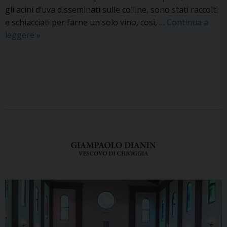
gli acini d’uva disseminati sulle colline, sono stati raccolti
e schiacciati per farne un solo vino, così, …
Continua a
leggere
X
»
I
I
I
d
P
o
o
m
s
e
t
n
N
i
a
c
v
a
i
d
g
e
a
l
t
t