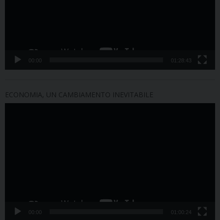
00:00
01:28:43
ECONOMIA, UN CAMBIAMENTO INEVITABILE
Video
Player
00:00
01:00:24