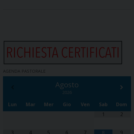
AGENDA PASTORALE
Agosto
2026
Lun
Mar
Mer
Gio
Ven
Sab
Dom
1
2
3
4
5
6
7
9
8