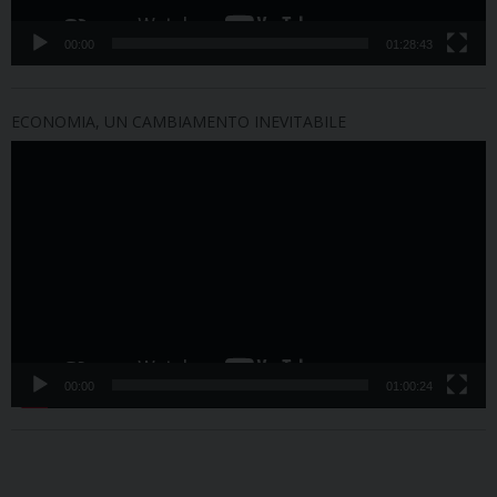
00:00
01:28:43
ECONOMIA, UN CAMBIAMENTO INEVITABILE
Video
Player
00:00
01:00:24