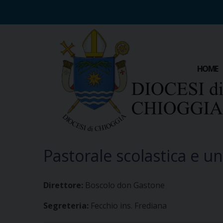
S
k
i
p
t
o
HOME
c
o
n
t
e
n
t
Pastorale scolastica e un
Direttore:
Boscolo don Gastone
Segreteria:
Fecchio ins. Frediana