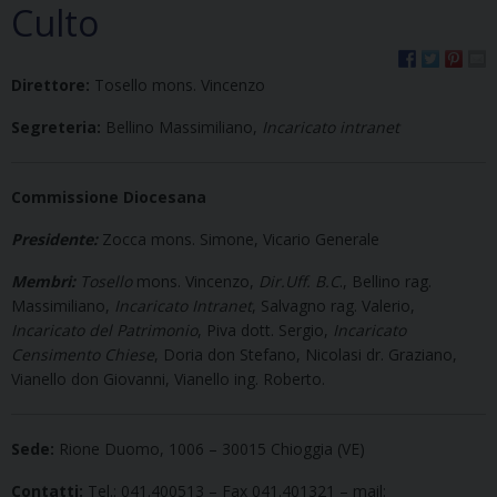
Culto
Direttore:
Tosello mons. Vincenzo
Segreteria:
Bellino Massimiliano,
Incaricato intranet
Commissione Diocesana
Presidente:
Zocca mons. Simone, Vicario Generale
Membri:
Tosello
mons. Vincenzo,
Dir.Uff. B.C
., Bellino rag.
Massimiliano,
Incaricato Intranet
, Salvagno rag. Valerio,
Incaricato del Patrimonio
, Piva dott. Sergio,
Incaricato
Censimento Chiese
, Doria don Stefano, Nicolasi dr. Graziano,
Vianello don Giovanni, Vianello ing. Roberto.
Sede:
Rione Duomo, 1006 – 30015 Chioggia (VE)
Contatti:
Tel.: 041.400513 – Fax 041.401321 – mail: