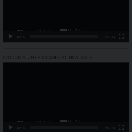
00:00
01:28:43
ECONOMIA, UN CAMBIAMENTO INEVITABILE
Video
Player
00:00
01:00:24