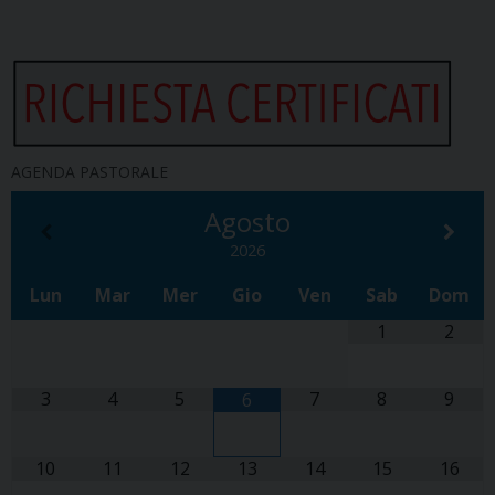
AGENDA PASTORALE
Agosto
2026
Lun
Mar
Mer
Gio
Ven
Sab
Dom
1
2
3
4
5
7
8
9
6
10
11
12
13
14
15
16