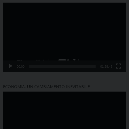
Video
Player
00:00
01:28:43
ECONOMIA, UN CAMBIAMENTO INEVITABILE
Video
Player