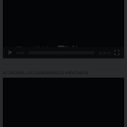
Player
00:00
01:28:43
ECONOMIA, UN CAMBIAMENTO INEVITABILE
Video
Player