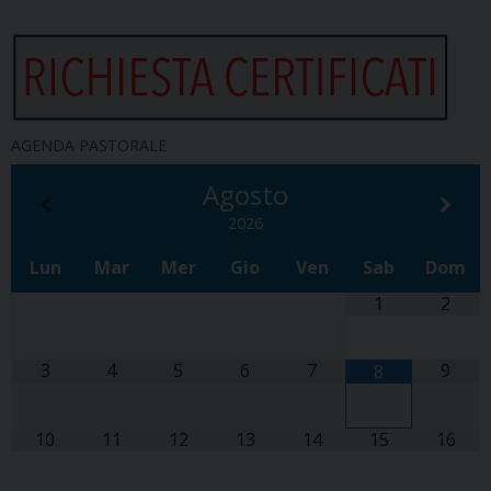
AGENDA PASTORALE
Agosto
2026
Lun
Mar
Mer
Gio
Ven
Sab
Dom
1
2
3
4
5
6
7
9
8
10
11
12
13
14
15
16