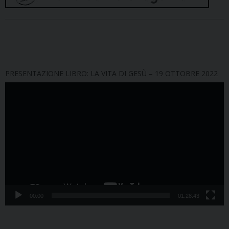
PRESENTAZIONE LIBRO: LA VITA DI GESÙ – 19 OTTOBRE 2022
Video
Player
00:00
01:28:43