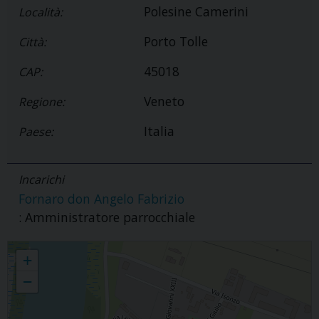
Polesine Camerini
Località:
Porto Tolle
Città:
45018
CAP:
Veneto
Regione:
Italia
Paese:
Incarichi
Fornaro don Angelo Fabrizio
: Amministratore parrocchiale
Parrocchia Beata Maria Vergine in Cielo Assunta - Polesine Camerini
+
−