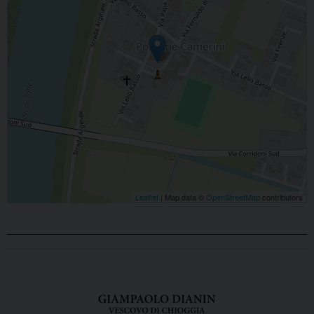
Leaflet
| Map data ©
OpenStreetMap
contributors