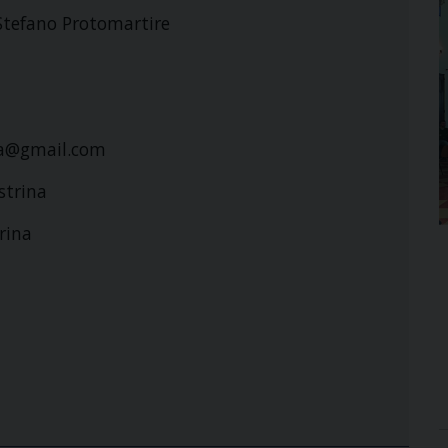
.Stefano Protomartire
na@gmail.com
strina
rina