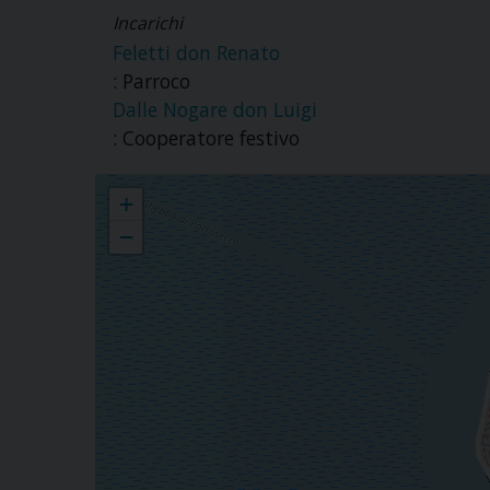
Incarichi
Feletti don Renato
: Parroco
Dalle Nogare don Luigi
: Cooperatore festivo
Parrocchia S.Stefano Protomartire
+
−