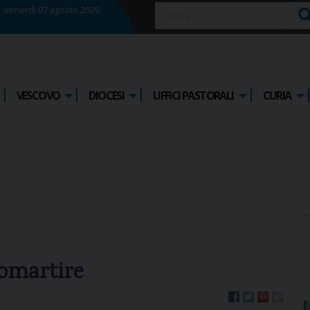
venerdì 07 agosto 2026
Ce
VESCOVO
DIOCESI
UFFICI PASTORALI
CURIA
tomartire