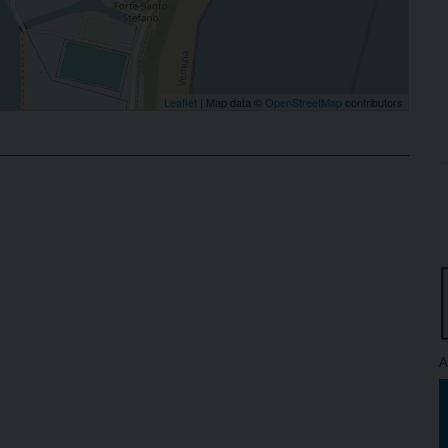
Leaflet
| Map data ©
OpenStreetMap
contributors
A