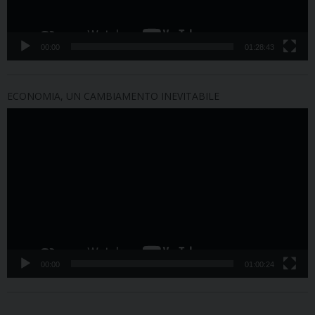
00:00
01:28:43
ECONOMIA, UN CAMBIAMENTO INEVITABILE
Video
Player
00:00
01:00:24