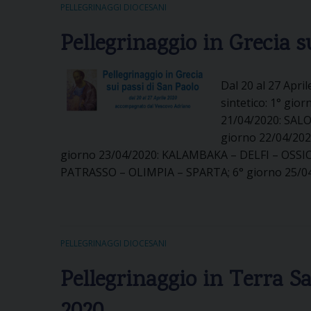
r
o
PELLEGRINAGGI DIOCESANI
i
Pellegrinaggio in Grecia s
o
d
e
Dal 20 al 27 Apr
l
sintetico: 1° gi
l
21/04/2020: SAL
a
giorno 22/04/20
p
giorno 23/04/2020: KALAMBAKA – DELFI – OSSIO
r
PATRASSO – OLIMPIA – SPARTA; 6° giorno 25/0
i
m
a
A
PELLEGRINAGGI DIOCESANI
p
p
Pellegrinaggio in Terra S
a
r