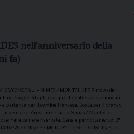
C
h
i
e
s
e
S nell’anniversario della
d
i
i fa)
S
.
P
a
I’ 09/02/2023: … – NIMES / MONTELLIER Ritrovo dei
o
ti nei luoghi ed agli orari prestabiliti; sistemazione in
l
 e partenza per il confine francese. Sosta per il pranzo
o
o il percorso. Arrivo in serata a Nimes / Montellier .
e
otel nelle camere riservate. Cena e pernottamento. 2°
d
 10/02/2023: NIMES / MONTPELLIER – LOURDES Prima
e