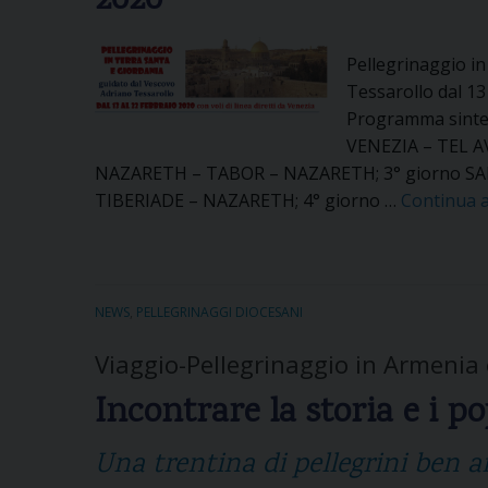
2020
i
z
i
Pellegrinaggio i
o
Tessarollo dal 13 
n
Programma sintet
e
VENEZIA – TEL A
NAZARETH – TABOR – NAZARETH; 3° giorno SA
(
TIBERIADE – NAZARETH; 4° giorno …
6
Continua 
5
a
n
n
NEWS
,
PELLEGRINAGGI DIOCESANI
i
Viaggio-Pellegrinaggio in Armenia
f
a
Incontrare la storia e i po
)
Una trentina di pellegrini ben af