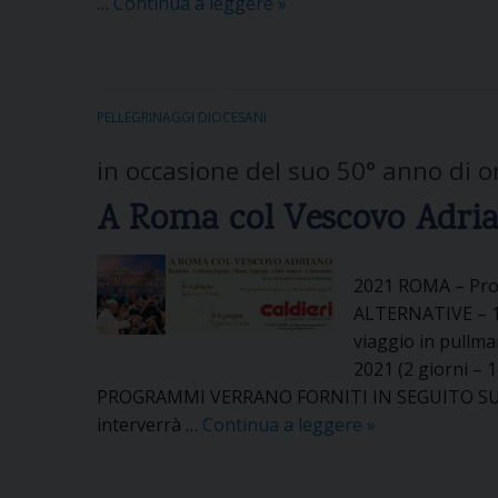
…
Continua a leggere
P
»
E
L
L
E
PELLEGRINAGGI DIOCESANI
G
in occasione del suo 50° anno di 
R
I
A Roma col Vescovo Adri
N
A
G
2021 ROMA – Pr
G
ALTERNATIVE – 1 
I
viaggio in pullm
O
2021 (2 giorni – 
A
PROGRAMMI VERRANO FORNITI IN SEGUITO SU
L
interverrà …
Continua a leggere
A
»
O
R
U
o