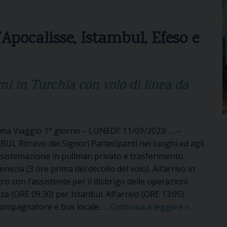
l’Apocalisse, Istambul, Efeso e
rni in Turchia con volo di linea da
a Viaggio 1° giorno – LUNEDI’ 11/09/2023: … –
L Ritrovo dei Signori Partecipanti nei luoghi ed agli
i, sistemazione in pullman privato e trasferimento
enezia (3 ore prima del decollo del volo). All’arrivo in
ro con l’assistente per il disbrigo delle operazioni
za (ORE 09.30) per Istanbul. All’arrivo (ORE 13:05)
ccompagnatore e bus locale. …
Continua a leggere
L
»
e