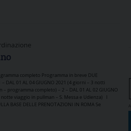
l
l
’
A
p
o
ordinazione
c
ano
a
l
i
ogramma completo Programma in breve DUE
s
– DAL 01 AL 04 GIUGNO 2021 (4 giorni – 3 notti
s
an – programma completo) – 2 – DAL 01 AL 02 GIUGNO
e
1 notte viaggio in pullman – S. Messa e Udienza) I
,
LLA BASE DELLE PRENOTAZIONI IN ROMA Se
I
A
s
t
a