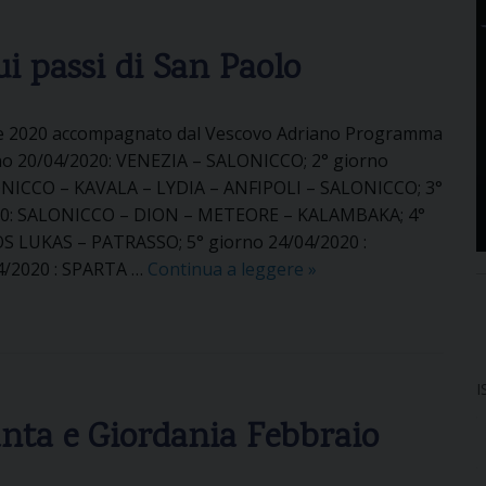
g
c
i
i
ui passi di San Paolo
o
a
i
n
ile 2020 accompagnato dal Vescovo Adriano Programma
I
orno 20/04/2020: VENEZIA – SALONICCO; 2° giorno
s
ONICCO – KAVALA – LYDIA – ANFIPOLI – SALONICCO; 3°
r
20: SALONICCO – DION – METEORE – KALAMBAKA; 4°
a
S LUKAS – PATRASSO; 5° giorno 24/04/2020 :
e
4/2020 : SPARTA …
Continua a leggere
P
»
l
e
e
l
e
l
G
e
i
I
g
o
anta e Giordania Febbraio
r
r
i
d
n