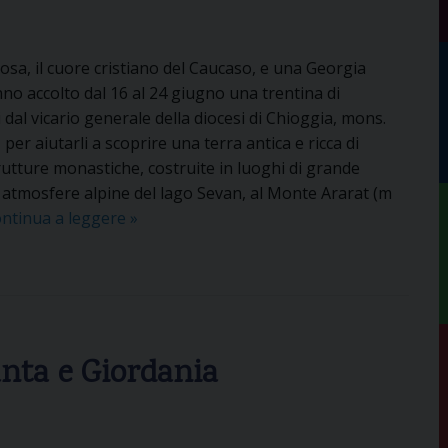
a
g
s
i
s
o
sa, il cuore cristiano del Caucaso, e una Georgia
i
i
o accolto dal 16 al 24 giugno una trentina di
d
n
i dal vicario generale della diocesi di Chioggia, mons.
i
T
er aiutarli a scoprire una terra antica e ricca di
S
e
trutture monastiche, costruite in luoghi di grande
a
r
 atmosfere alpine del lago Sevan, al Monte Ararat (m
n
r
ntinua a leggere
I
»
P
a
n
a
S
c
o
a
o
l
n
n
o
t
t
a
anta e Giordania
r
e
a
G
r
i
e