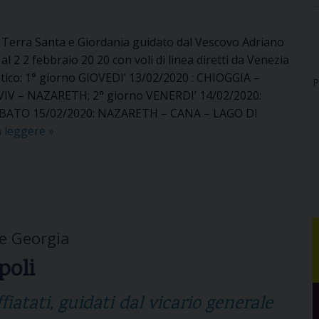
a
a
n
g
n Terra Santa e Giordania guidato dal Vescovo Adriano
i
g
al 2 2 febbraio 20 20 con voli di linea diretti da Venezia
a
i
ico: 1° giorno GIOVEDI’ 13/02/2020 : CHIOGGIA –
P
o
VIV – NAZARETH; 2° giorno VENERDI’ 14/02/2020:
i
BATO 15/02/2020: NAZARETH – CANA – LAGO DI
n
a leggere
P
»
G
e
r
l
e
l
c
e
i
g
a
 e Georgia
r
s
i
poli
u
n
i
a
fiatati, guidati dal vicario generale
p
g