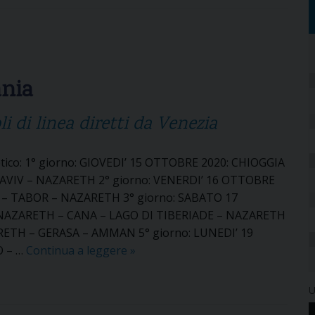
m
b
u
l
,
ania
E
f
li di linea diretti da Venezia
e
s
ico: 1° giorno: GIOVEDI’ 15 OTTOBRE 2020: CHIOGGIA
o
 AVIV – NAZARETH 2° giorno: VENERDI’ 16 OTTOBRE
e
– TABOR – NAZARETH 3° giorno: SABATO 17
C
NAZARETH – CANA – LAGO DI TIBERIADE – NAZARETH
a
ETH – GERASA – AMMAN 5° giorno: LUNEDI’ 19
p
O – …
Continua a leggere
V
»
p
i
a
a
d
U
g
o