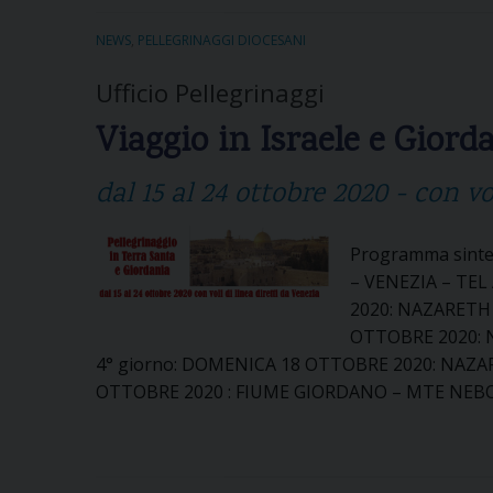
R
m
D
a
NEWS
,
PELLEGRINAGGI DIOCESANI
E
c
Ufficio Pellegrinaggi
S
o
n
l
Viaggio in Israele e Giord
e
V
l
e
dal 15 al 24 ottobre 2020 - con vo
l
s
’
c
a
Programma sintet
o
n
– VENEZIA – TEL
v
n
2020: NAZARETH 
o
i
OTTOBRE 2020: 
A
v
4° giorno: DOMENICA 18 OTTOBRE 2020: NAZAR
d
e
OTTOBRE 2020 : FIUME GIORDANO – MTE NEB
r
r
i
s
a
a
n