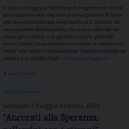
e
a
r
In città a Chioggia la “Settimana di preghiere per l’Unità
n
p
dei cristiani ha visto una buona partecipazione di fedeli
n
r
alla messa concelebrata nella basilica di S. Giacomo dai
i
o
vari presidenti dell’assemblea che si sono alternati nei
m
cinque giorni feriali: il 20 gennaio il vicario generale
u
mons. Simone Zocca all’omelia ha invitato a riflettere sul
o
Verbo fatto uomo sottolineandone l’imperscrutabilità del
v
mistero e la visibilità degli …
Continua a leggere
I
»
e
n
r
s
unità dei cristiani
e
i
e
NEWS
,
VITA CONSACRATA
m
e
Salesiani Chioggia Strenna 2025
a
“Ancorati alla Speranza,
l
l