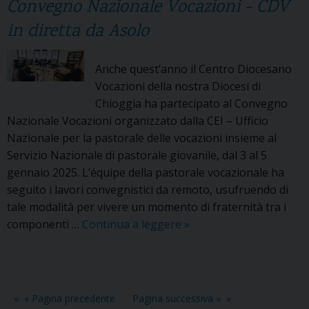
Convegno Nazionale Vocazioni - CDV
I
i
O
a
in diretta da Asolo
G
:
G
2
Anche quest’anno il Centro Diocesano
I
5
Vocazioni della nostra Diocesi di
A
a
Chioggia ha partecipato al Convegno
C
n
Nazionale Vocazioni organizzato dalla CEI – Ufficio
O
n
Nazionale per la pastorale delle vocazioni insieme al
N
i
Servizio Nazionale di pastorale giovanile, dal 3 al 5
I
d
gennaio 2025. L’équipe della pastorale vocazionale ha
L
i
seguito i lavori convegnistici da remoto, usufruendo di
V
s
tale modalità per vivere un momento di fraternità tra i
E
e
componenti …
Continua a leggere
C
»
S
r
r
C
v
e
O
i
d
V
z
e
O
« Pagina precedente
Pagina successiva »
i