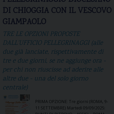
i
t
DI CHIOGGIA CON IL VESCOVO
d
i
a
a
GIAMPAOLO
r
n
i
e
TRE LE OPZIONI PROPOSTE
e
s
t
DALL'UFFICIO PELLEGRINAGGI (alle
i
à
due già lanciate, rispettivamente di
n
“
o
tre e due giorni, se ne aggiunge ora -
B
d
e
per chi non riuscisse ad aderire alle
a
a
l
altre due - una del solo giorno
t
i
a
centrale)
M
a
PRIMA OPZIONE: Tre giorni (ROMA, 9-
d
11 SETTEMBRE) Martedì 09/09/2025:
r