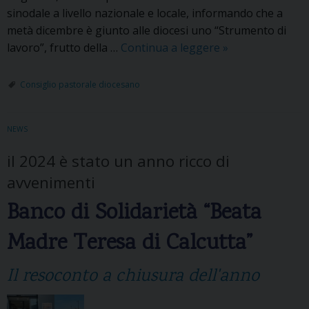
sinodale a livello nazionale e locale, informando che a
c
metà dicembre è giunto alle diocesi uno “Strumento di
e
lavoro”, frutto della …
Continua a leggere
I
»
.
l
p
Consiglio pastorale diocesano
u
n
NEWS
t
o
il 2024 è stato un anno ricco di
s
avvenimenti
u
l
Banco di Solidarietà “Beata
l
Madre Teresa di Calcutta”
’
a
Il resoconto a chiusura dell'anno
v
v
i