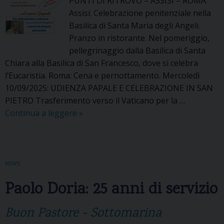
PUNTI DI RITROVO – ASSISI – ROMA
e
Assisi: Celebrazione penitenziale nella
T
Basilica di Santa Maria degli Angeli.
e
Pranzo in ristorante. Nel pomeriggio,
r
pellegrinaggio dalla Basilica di Santa
e
Chiara alla Basilica di San Francesco, dove si celebra
s
l’Eucaristia. Roma: Cena e pernottamento. Mercoledì
a
10/09/2025: UDIENZA PAPALE E CELEBRAZIONE IN SAN
d
PIETRO Trasferimento verso il Vaticano per la …
i
Continua a leggere
P
»
C
E
a
L
l
L
c
E
NEWS
u
G
t
Paolo Doria: 25 anni di servizio
R
t
I
a
Buon Pastore - Sottomarina
N
”