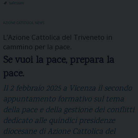
n
t
salesiani
c
o
o
l
AZIONE CATTOLICA
,
NEWS
r
i
a
c
L’Azione Cattolica del Triveneto in
t
a
cammino per la pace.
i
a
Se vuoi la pace, prepara la
l
pace.
l
a
Il 2 febbraio 2025 a Vicenza il secondo
S
p
appuntamento formativo sul tema
e
della pace e della gestione dei conflitti
r
a
dedicato alle quindici presidenze
n
diocesane di Azione Cattolica del
z