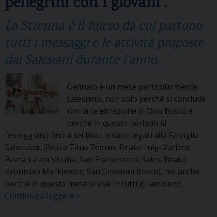
pellegrini con i giovani”.
a
c
La Strenna è il fulcro da cui partono
o
m
tutti i messaggi e le attività proposte
u
dai Salesiani durante l’anno.
n
i
Gennaio è un mese particolarmente
t
salesiano, non solo perché si conclude
à
con la celebrazione di Don Bosco e
g
perché in questo periodo si
r
festeggiano fino a sei beati e santi legati alla Famiglia
e
Salesiana, (Beato Titus Zeman, Beato Luigi Variara,
c
Beata Laura Vicuña, San Francesco di Sales, Beato
o
Bronislao Markiewicz, San Giovanni Bosco), ma anche
-
perché in questo mese si vive in tutti gli ambienti …
c
Continua a leggere
“
»
a
A
t