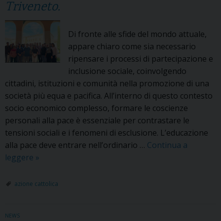
Triveneto.
a
,
p
Di fronte alle sfide del mondo attuale,
e
appare chiaro come sia necessario
l
ripensare i processi di partecipazione e
l
inclusione sociale, coinvolgendo
e
cittadini, istituzioni e comunità nella promozione di una
g
società più equa e pacifica. All’interno di questo contesto
r
socio economico complesso, formare le coscienze
i
personali alla pace è essenziale per contrastare le
n
tensioni sociali e i fenomeni di esclusione. L’educazione
i
alla pace deve entrare nell’ordinario …
Continua a
c
leggere
S
»
o
e
n
v
azione cattolica
i
u
g
o
i
NEWS
i