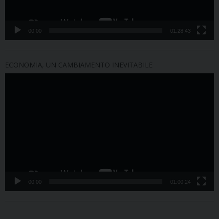
00:00
01:28:43
ECONOMIA, UN CAMBIAMENTO INEVITABILE
Video
Player
00:00
01:00:24