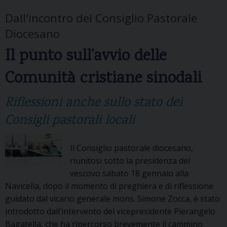
o
l
Dall'incontro del Consiglio Pastorale
v
a
a
Diocesano
p
n
a
Il punto sull’avvio delle
i
c
”
Comunità cristiane sinodali
e
.
,
Riflessioni anche sullo stato dei
p
r
Consigli pastorali locali
e
p
Il Consiglio pastorale diocesano,
a
riunitosi sotto la presidenza del
r
vescovo sabato 18 gennaio alla
a
Navicella, dopo il momento di preghiera e di riflessione
l
guidato dal vicario generale mons. Simone Zocca, è stato
a
introdotto dall’intervento del vicepresidente Pierangelo
p
Bagatella, che ha ripercorso brevemente il cammino
a