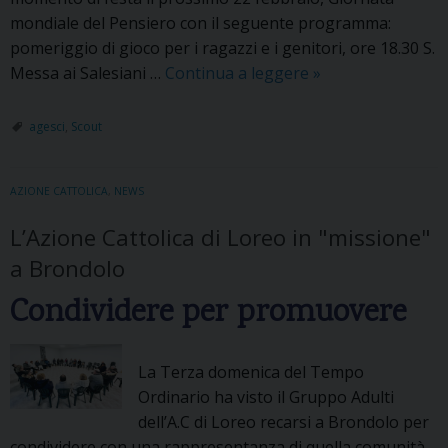
mondiale del Pensiero con il seguente programma:
pomeriggio di gioco per i ragazzi e i genitori, ore 18.30 S.
Messa ai Salesiani …
Continua a leggere
L
»
’
a
agesci
,
Scout
v
v
AZIONE CATTOLICA
,
NEWS
e
n
L’Azione Cattolica di Loreo in "missione"
t
a Brondolo
u
r
Condividere per promuovere
a
s
La Terza domenica del Tempo
c
Ordinario ha visto il Gruppo Adulti
o
dell’A.C di Loreo recarsi a Brondolo per
u
condividere con una rappresentanza di quella comunità
t