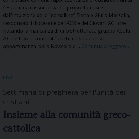
l’esperienza associativa. La proposta nasce
a
dall’intuizione delle “gemelline” Elena e Giulia Marzolla,
C
responsabili diocesane dell’ACR e dei Giovani AC , che
h
notando la mancanza di uno strutturato gruppo Adulti
i
A.C nella loro comunità cristiana sinodale di
o
appartenenza della Navicella e …
Continua a leggere
C
»
g
o
g
n
i
d
a
i
c
NEWS
v
o
Settimana di preghiera per l'unità dei
i
m
cristiani
d
p
e
i
Insieme alla comunità greco-
r
e
e
8
cattolica
p
0