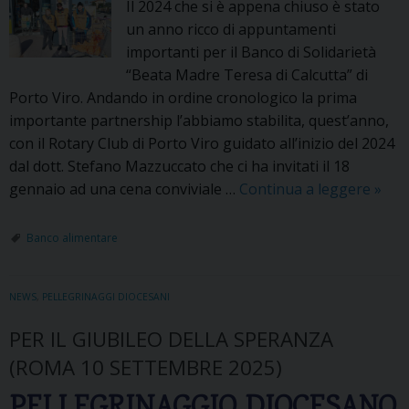
Il 2024 che si è appena chiuso è stato
o
un anno ricco di appuntamenti
d
importanti per il Banco di Solidarietà
e
“Beata Madre Teresa di Calcutta” di
l
Porto Viro. Andando in ordine cronologico la prima
l
importante partnership l’abbiamo stabilita, quest’anno,
e
con il Rotary Club di Porto Viro guidato all’inizio del 2024
C
dal dott. Stefano Mazzuccato che ci ha invitati il 18
o
gennaio ad una cena conviviale …
Continua a leggere
B
»
m
a
u
n
Banco alimentare
n
c
i
o
t
NEWS
,
PELLEGRINAGGI DIOCESANI
d
à
i
PER IL GIUBILEO DELLA SPERANZA
c
S
r
(ROMA 10 SETTEMBRE 2025)
o
i
l
PELLEGRINAGGIO DIOCESANO
s