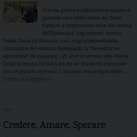
A
G
Grande gioia e soddisfazione sabato 4
G
gennaio sera nella chiesa del Buon
I
Pastore a Sottomarina dove alla messa
O
dell’Epifania il “sagrestano” storico
D
Paolo Doria ha ricevuto, con i ringraziamenti della
I
comunità e del vescovo Giampaolo, la “benedizione
O
apostolica” del papa per i 25 anni di servizio alla chiesa.
C
Dopo la messa c’è stato anche un momento conviviale
E
con un piccolo rinfresco. L’anziano ma sempre attivo …
S
Continua a leggere
P
»
A
a
N
o
O
l
D
o
NEWS
I
D
Credere, Amare, Sperare
C
o
H
r