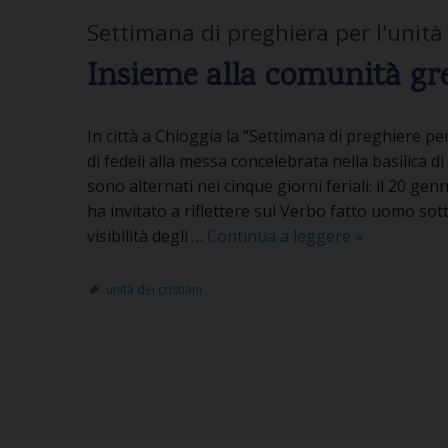
Settimana di preghiera per l'unità 
Insieme alla comunità gre
In città a Chioggia la “Settimana di preghiere pe
di fedeli alla messa concelebrata nella basilica d
sono alternati nei cinque giorni feriali: il 20 ge
ha invitato a riflettere sul Verbo fatto uomo sot
visibilità degli …
Continua a leggere
I
»
n
s
unità dei cristiani
i
e
P
m
e
o
a
l