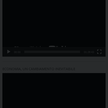
Video
Player
00:00
01:28:43
ECONOMIA, UN CAMBIAMENTO INEVITABILE
Video
Player