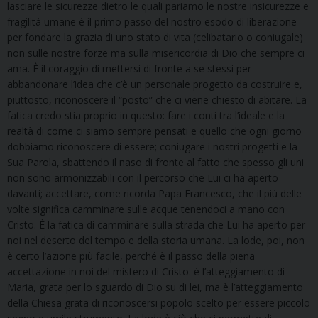
lasciare le sicurezze dietro le quali pariamo le nostre insicurezze e
fragilità umane è il primo passo del nostro esodo di liberazione
per fondare la grazia di uno stato di vita (celibatario o coniugale)
non sulle nostre forze ma sulla misericordia di Dio che sempre ci
ama. È il coraggio di mettersi di fronte a se stessi per
abbandonare l’idea che c’è un personale progetto da costruire e,
piuttosto, riconoscere il “posto” che ci viene chiesto di abitare. La
fatica credo stia proprio in questo: fare i conti tra l’ideale e la
realtà di come ci siamo sempre pensati e quello che ogni giorno
dobbiamo riconoscere di essere; coniugare i nostri progetti e la
Sua Parola, sbattendo il naso di fronte al fatto che spesso gli uni
non sono armonizzabili con il percorso che Lui ci ha aperto
davanti; accettare, come ricorda Papa Francesco, che il più delle
volte significa camminare sulle acque tenendoci a mano con
Cristo. È la fatica di camminare sulla strada che Lui ha aperto per
noi nel deserto del tempo e della storia umana. La lode, poi, non
è certo l’azione più facile, perché è il passo della piena
accettazione in noi del mistero di Cristo: è l’atteggiamento di
Maria, grata per lo sguardo di Dio su di lei, ma è l’atteggiamento
della Chiesa grata di riconoscersi popolo scelto per essere piccolo