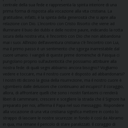
centrale della sua fede e rappresenta la spinta interiore di una
prima forma di risposta alla vocazione alla vita cristiana. La
gratitudine, infatti, è la spinta della generosità che si apre alla
relazione con Dio. L’incontro con Cristo Risorto che viene ad
illuminare il buio dei dubbi e delle nostre paure, indicando la rotta
sicura della nostra vita, è l’incontro con Dio che non abbandona
mai i suoi. All’inizio dell’avventura cristiana c’è l’incontro con Lui,
ma il primo passo è un sentimento che sgorga inarrestabile dal
cuore umano. I vangeli di queste prime domeniche di Pasqua ci
pungolano proprio sull’autenticità che possiamo attribuire alla
nostra fede: di quali segni abbiamo ancora bisogno? Vogliamo
vedere e toccare, ma il nostro cuore è disposto ad abbandonarsi?
I nostri riti dicono la gioia della risurrezione, ma il nostro cuore è
sgombero dalle delusioni che continuano ad incupirci? Il coraggio,
allora, di affrontare quelli che sono i nostri fantasmi ci renderà
liberi di camminare, crescere e scegliere la strada che il Signore ha
preparato per noi, afferma il Papa nel suo messaggio. Rispondere
alla vocazione di una vita cristiana significa mettere in conto lo
strappo di lasciare le nostre sicurezze: in fondo è così da Abramo
in qua, ma rimane il pericolo di stare paralizzati. Il coraggio di