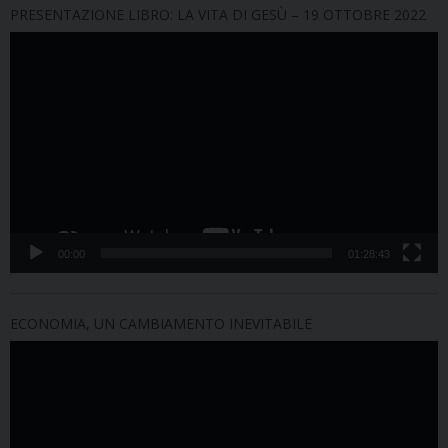
PRESENTAZIONE LIBRO: LA VITA DI GESÙ – 19 OTTOBRE 2022
Video
Player
00:00
01:28:43
ECONOMIA, UN CAMBIAMENTO INEVITABILE
Video
Player