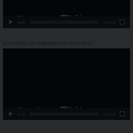
00:00
01:28:43
ECONOMIA, UN CAMBIAMENTO INEVITABILE
Video
Player
00:00
01:00:24