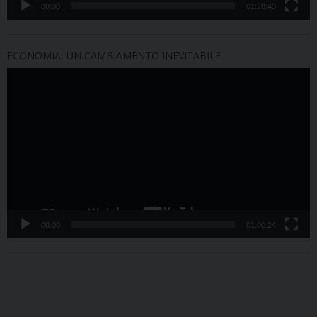
00:00
01:28:43
ECONOMIA, UN CAMBIAMENTO INEVITABILE
Video
Player
00:00
01:00:24