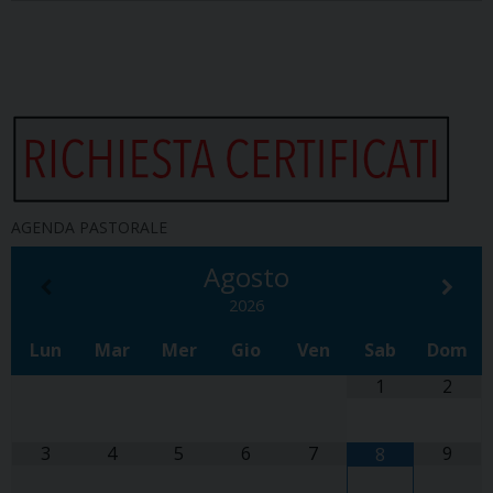
AGENDA PASTORALE
Agosto
2026
Lun
Mar
Mer
Gio
Ven
Sab
Dom
1
2
3
4
5
6
7
9
8