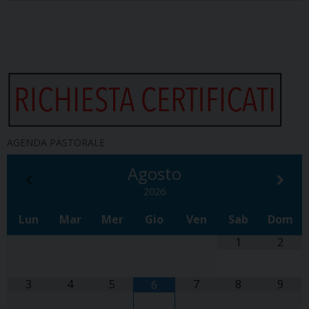
AGENDA PASTORALE
Agosto
2026
Lun
Mar
Mer
Gio
Ven
Sab
Dom
1
2
3
4
5
7
8
9
6