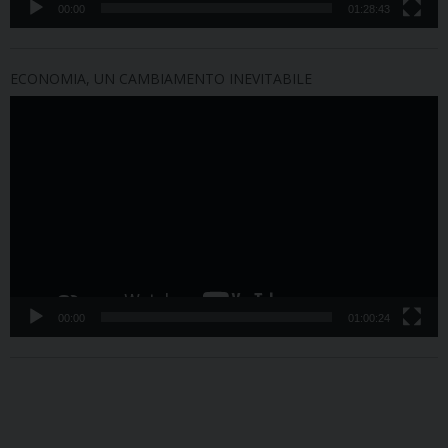
00:00
01:28:43
ECONOMIA, UN CAMBIAMENTO INEVITABILE
Video
Player
00:00
01:00:24