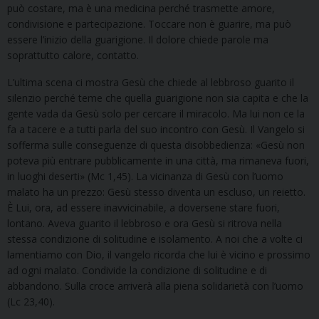
può costare, ma è una medicina perché trasmette amore,
condivisione e partecipazione. Toccare non è guarire, ma può
essere l’inizio della guarigione. Il dolore chiede parole ma
soprattutto calore, contatto.
L’ultima scena ci mostra Gesù che chiede al lebbroso guarito il
silenzio perché teme che quella guarigione non sia capita e che la
gente vada da Gesù solo per cercare il miracolo. Ma lui non ce la
fa a tacere e a tutti parla del suo incontro con Gesù. Il Vangelo si
sofferma sulle conseguenze di questa disobbedienza: «Gesù non
poteva più entrare pubblicamente in una città, ma rimaneva fuori,
in luoghi deserti» (Mc 1,45). La vicinanza di Gesù con l’uomo
malato ha un prezzo: Gesù stesso diventa un escluso, un reietto.
È Lui, ora, ad essere inavvicinabile, a doversene stare fuori,
lontano. Aveva guarito il lebbroso e ora Gesù si ritrova nella
stessa condizione di solitudine e isolamento. A noi che a volte ci
lamentiamo con Dio, il vangelo ricorda che lui è vicino e prossimo
ad ogni malato. Condivide la condizione di solitudine e di
abbandono. Sulla croce arriverà alla piena solidarietà con l’uomo
(Lc 23,40).