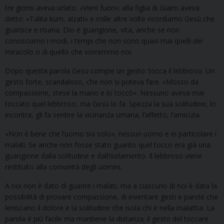
tre giorni aveva urlato: «Vieni fuori»; alla figlia di Giairo aveva
detto: «Talita kum, alzati» e mille altre volte ricordiamo Gesù che
guarisce e risana. Dio è guarigione, vita, anche se non
conosciamo i modi, i tempi che non sono quasi mai quelli del
miracolo o di quello che vorremmo noi.
Dopo questa parola Gesù compie un gesto: tocca il lebbroso. Un
gesto forte, scandaloso, che non si poteva fare. «Mosso da
compassione, stese la mano e lo toccò». Nessuno aveva mai
toccato quel lebbroso, ma Gesù lo fa. Spezza la sua solitudine, lo
incontra, gli fa sentire la vicinanza umana, l’affetto, l’amicizia.
«Non è bene che l’uomo sia solo», nessun uomo e in particolare i
malati. Se anche non fosse stato guarito quel tocco era già una
guarigione dalla solitudine e dall’isolamento. Il lebbroso viene
restituito alla comunità degli uomini.
A noi non è dato di guarire i malati, ma a ciascuno di noi è data la
possibilità di provare compassione, di inventare gesti e parole che
leniscano il dolore e la solitudine che isola chi è nella malattia. La
parola è più facile ma mantiene la distanza; il gesto del toccare