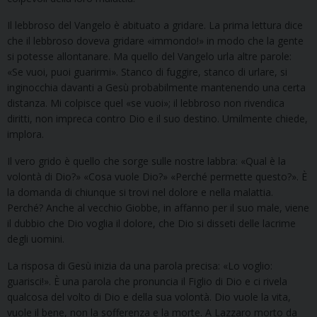
Il lebbroso del Vangelo è abituato a gridare. La prima lettura dice
che il lebbroso doveva gridare «immondo!» in modo che la gente
si potesse allontanare. Ma quello del Vangelo urla altre parole:
«Se vuoi, puoi guarirmi». Stanco di fuggire, stanco di urlare, si
inginocchia davanti a Gesù probabilmente mantenendo una certa
distanza. Mi colpisce quel «se vuoi»; il lebbroso non rivendica
diritti, non impreca contro Dio e il suo destino. Umilmente chiede,
implora.
Il vero grido è quello che sorge sulle nostre labbra: «Qual è la
volontà di Dio?» «Cosa vuole Dio?» «Perché permette questo?». È
la domanda di chiunque si trovi nel dolore e nella malattia.
Perché? Anche al vecchio Giobbe, in affanno per il suo male, viene
il dubbio che Dio voglia il dolore, che Dio si disseti delle lacrime
degli uomini.
La risposa di Gesù inizia da una parola precisa: «Lo voglio:
guarisci!». È una parola che pronuncia il Figlio di Dio e ci rivela
qualcosa del volto di Dio e della sua volontà. Dio vuole la vita,
vuole il bene, non la sofferenza e la morte. A Lazzaro morto da