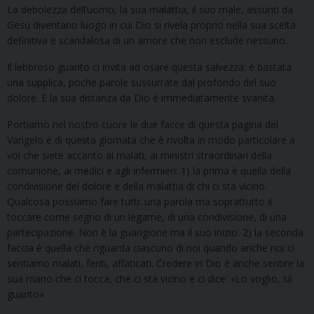
La debolezza dell’uomo, la sua malattia, il suo male, assunti da
Gesù diventano luogo in cui Dio si rivela proprio nella sua scelta
definitiva e scandalosa di un amore che non esclude nessuno.
Il lebbroso guarito ci invita ad osare questa salvezza: è bastata
una supplica, poche parole sussurrate dal profondo del suo
dolore. E la sua distanza da Dio è immediatamente svanita.
Portiamo nel nostro cuore le due facce di questa pagina del
Vangelo e di questa giornata che è rivolta in modo particolare a
voi che siete accanto ai malati, ai ministri straordinari della
comunione, ai medici e agli infermieri: 1) la prima è quella della
condivisione del dolore e della malattia di chi ci sta vicino.
Qualcosa possiamo fare tutti: una parola ma soprattutto il
toccare come segno di un legame, di una condivisione, di una
partecipazione. Non è la guarigione ma il suo inizio. 2) la seconda
faccia è quella che riguarda ciascuno di noi quando anche noi ci
sentiamo malati, feriti, affaticati. Credere in Dio è anche sentire la
sua mano che ci tocca, che ci sta vicino e ci dice: «Lo voglio, sii
guarito».