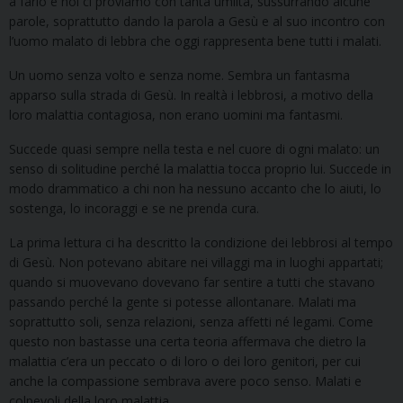
a farlo e noi ci proviamo con tanta umiltà, sussurrando alcune
parole, soprattutto dando la parola a Gesù e al suo incontro con
l’uomo malato di lebbra che oggi rappresenta bene tutti i malati.
Un uomo senza volto e senza nome. Sembra un fantasma
apparso sulla strada di Gesù. In realtà i lebbrosi, a motivo della
loro malattia contagiosa, non erano uomini ma fantasmi.
Succede quasi sempre nella testa e nel cuore di ogni malato: un
senso di solitudine perché la malattia tocca proprio lui. Succede in
modo drammatico a chi non ha nessuno accanto che lo aiuti, lo
sostenga, lo incoraggi e se ne prenda cura.
La prima lettura ci ha descritto la condizione dei lebbrosi al tempo
di Gesù. Non potevano abitare nei villaggi ma in luoghi appartati;
quando si muovevano dovevano far sentire a tutti che stavano
passando perché la gente si potesse allontanare. Malati ma
soprattutto soli, senza relazioni, senza affetti né legami. Come
questo non bastasse una certa teoria affermava che dietro la
malattia c’era un peccato o di loro o dei loro genitori, per cui
anche la compassione sembrava avere poco senso. Malati e
colpevoli della loro malattia.