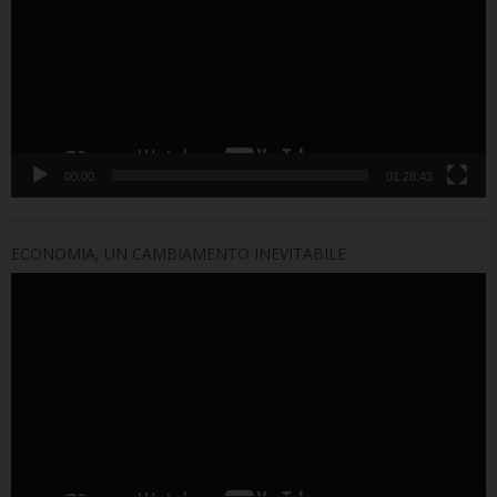
00:00
01:28:43
ECONOMIA, UN CAMBIAMENTO INEVITABILE
Video
Player