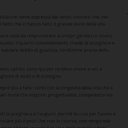
tizia che viene espressa dal verbo onorare che, nei
 fatto che ci hanno fatto il grande dono della vita.
avere cose da rimproverare ai propri genitori e nonni,
 educativi. Il quarto comandamento chiede di accogliere e
basilare debito di giustizia, condizione previa dello
sto spirito: sono qui per rendere onore a voi, e
ognose di aiuto e di sostegno.
re più a fare i conti con la longevità della vita che è
ari nuovi che esigono progettualità, competenza ma
spiti la preghiera e l’augurio perché la cura per l’uomo e
ziare più il peso che non la risorsa, non venga mai
pre abitare, questa è la casa dell’umanità e della