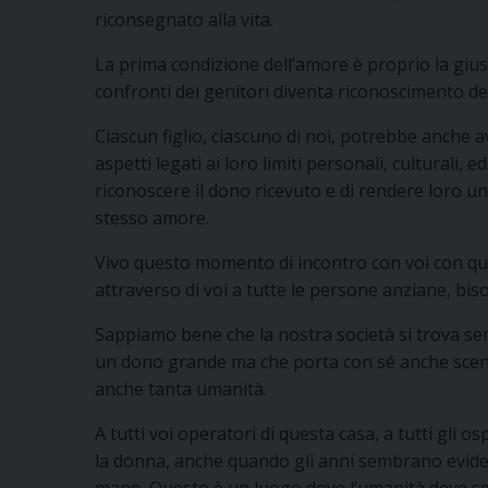
riconsegnato alla vita.
La prima condizione dell’amore è proprio la gius
confronti dei genitori diventa riconoscimento del
Ciascun figlio, ciascuno di noi, potrebbe anche 
aspetti legati ai loro limiti personali, culturali,
riconoscere il dono ricevuto e di rendere loro un 
stesso amore.
Vivo questo momento di incontro con voi con que
attraverso di voi a tutte le persone anziane, bis
Sappiamo bene che la nostra società si trova semp
un dono grande ma che porta con sé anche scen
anche tanta umanità.
A tutti voi operatori di questa casa, a tutti gli o
la donna, anche quando gli anni sembrano eviden
mano. Questo è un luogo dove l’umanità deve sem