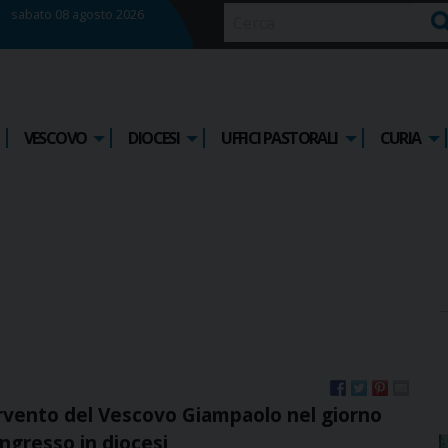
sabato 08 agosto 2026
Ce
VESCOVO
DIOCESI
UFFICI PASTORALI
CURIA
rvento del Vescovo Giampaolo nel giorno
ingresso in diocesi