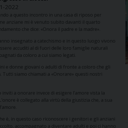
1-2022
ndo a questo incontro in una casa di riposo per
ne anziane mi è venuto subito davanti il quarto
damento che dice: «Onora il padre e la madre».
hanno insegnato a catechismo e in questo luogo vivono
ere accuditi al di fuori delle loro famiglie naturali
nati da coloro a cui siamo legati.
ini e donne giovani o adulti di fronte a coloro che gli
a. Tutti siamo chiamati a «Onorare» questi nostri
viti a onorare invece di esigere l’amore vista la
 L’onore è collegato alla virtù della giustizia che, a sua
l’amore.
he è, in questo caso riconoscere i genitori e gli anziani
accolto, accompagnato a diventare adulti e poi ci hanno