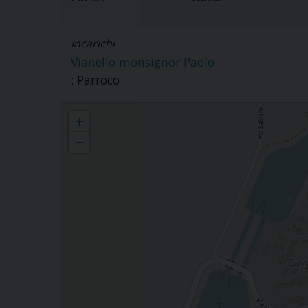
Incarichi
Vianello monsignor Paolo
: Parroco
Parrocchia S. Giorgio Martire - Cavanella d'Adige
+
−