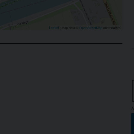
Leaflet
| Map data ©
OpenStreetMap
contributors
A