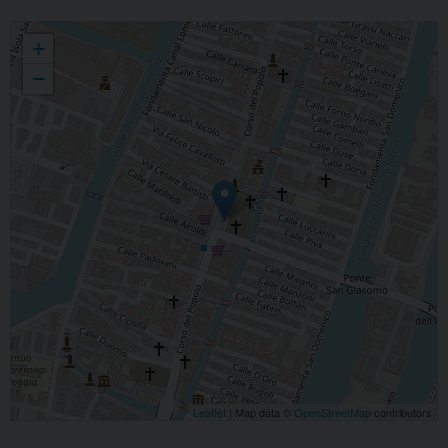
Parrocchia S.Giacomo Apostolo
+
−
Leaflet
| Map data ©
OpenStreetMap
contributors