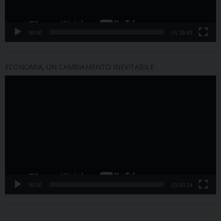
00:00
01:28:43
ECONOMIA, UN CAMBIAMENTO INEVITABILE
Video
Player
00:00
01:00:24