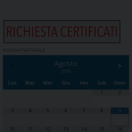
AGENDA PASTORALE
Agosto
2026
Lun
Mar
Mer
Gio
Ven
Sab
Dom
1
2
3
4
5
6
7
8
9
10
11
12
13
14
15
16