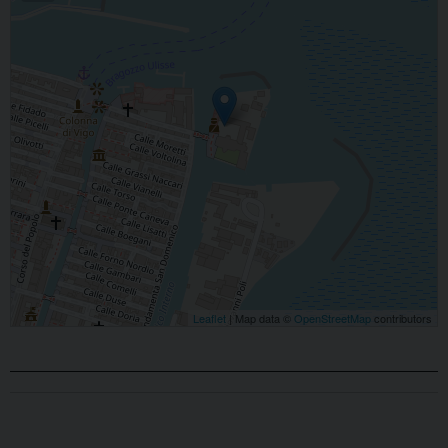
Leaflet
| Map data ©
OpenStreetMap
contributors