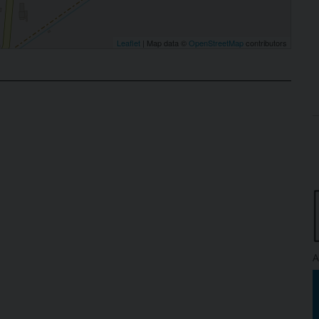
Leaflet
| Map data ©
OpenStreetMap
contributors
A