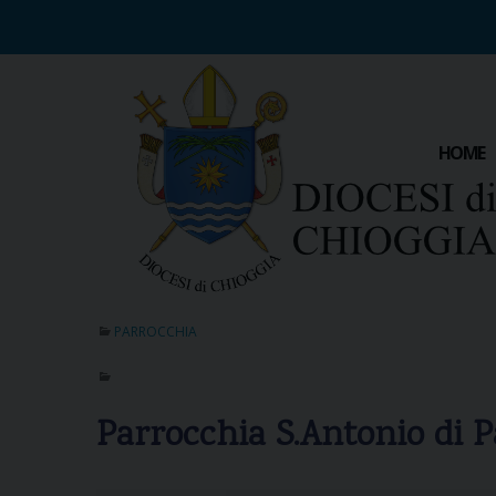
S
k
i
p
t
o
HOME
c
o
n
t
e
n
t
PARROCCHIA
Parrocchia S.Antonio di P