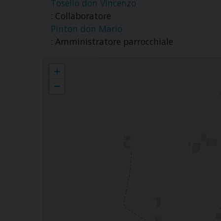
Tosello don Vincenzo
: Collaboratore
Pinton don Mario
: Amministratore parrocchiale
Parrocchia S.Antonio di Padova - Dolfina
+
−