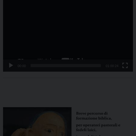
Video
Player
00:00
01:00:24