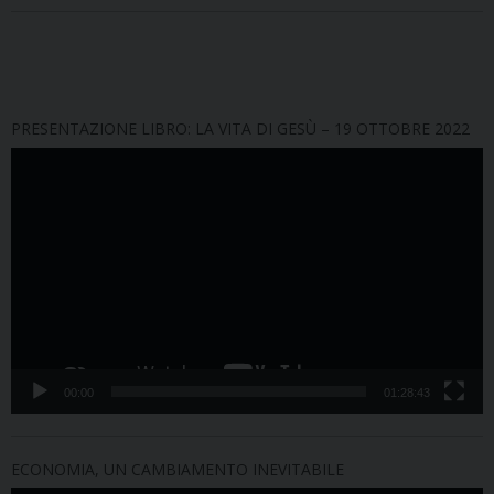
PRESENTAZIONE LIBRO: LA VITA DI GESÙ – 19 OTTOBRE 2022
Video
Player
00:00
01:28:43
ECONOMIA, UN CAMBIAMENTO INEVITABILE