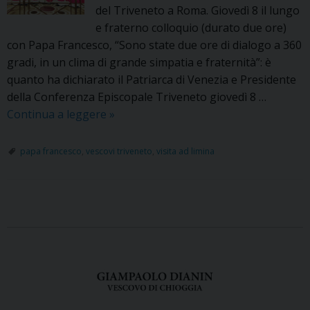
del Triveneto a Roma. Giovedì 8 il lungo
e fraterno colloquio (durato due ore)
con Papa Francesco, “Sono state due ore di dialogo a 360
gradi, in un clima di grande simpatia e fraternità”: è
quanto ha dichiarato il Patriarca di Venezia e Presidente
della Conferenza Episcopale Triveneto giovedì 8 …
Continua a leggere
U
»
n
p
papa francesco
,
vescovi triveneto
,
visita ad limina
e
l
P
l
o
e
s
g
t
r
i
N
n
a
a
v