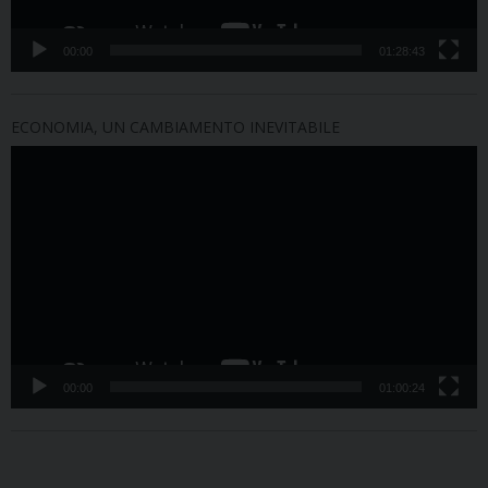
00:00
01:28:43
ECONOMIA, UN CAMBIAMENTO INEVITABILE
Video
Player
00:00
01:00:24