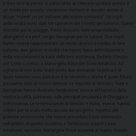
e dare loro la parola. Si parla tanto di Chiesa in uscita e questo è
un modo per esserlo. Vorremmo metterci in ascolto anche di
alcuni “mondi” un po’ estranei alle nostre comunità”. Gli ospiti
della serata sono stati tre operatori del mondo del turismo: Gianni
Moretto per le spiagge, Paolo Boscolo Nale vicepresidente
albergatori e il prof. Sergio Ravagnan per la cultura. Due ospiti
hanno invece rappresentato un modo diverso e inedito di fare
turismo, due gestori di realtà che hanno fatto dell’inclusione e
della missionarietà la base della loro esistenza: Stefano Ghezzo
per Corte Lusenzo e Mariangela Rossi per l’oasi Amahoro. Ad
ognuno di loro sono state poste due domande: la prima è di
quale turismo sono portatori e la seconda e ultima è quale futuro
possiamo dare al nostro settore. Le risposte di Moretto, Nale e
Ravagnan hanno illustrato l’evoluzione storica del turismo della
nostra località, puntando sulle principali peculiarità di Chioggia e
Sottomarina. Le testimonianze di Ghezzo e Rossi, invece, hanno
colpito per la scala molto piccola del progetto, rispetto alle
potenze economiche che hanno preceduto il loro intervento
nell’ambito di questo incontro, e l’ambizioso scopo! L’oasi
Amahoro, racconta Mariangela Rossi assieme al marito Davide,