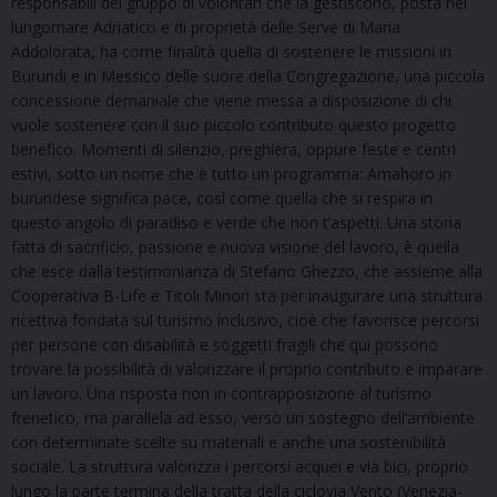
responsabili del gruppo di volontari che la gestiscono, posta nel
lungomare Adriatico e di proprietà delle Serve di Maria
Addolorata, ha come finalità quella di sostenere le missioni in
Burundi e in Messico delle suore della Congregazione, una piccola
concessione demaniale che viene messa a disposizione di chi
vuole sostenere con il suo piccolo contributo questo progetto
benefico. Momenti di silenzio, preghiera, oppure feste e centri
estivi, sotto un nome che è tutto un programma: Amahoro in
burundese significa pace, così come quella che si respira in
questo angolo di paradiso e verde che non t’aspetti. Una storia
fatta di sacrificio, passione e nuova visione del lavoro, è quella
che esce dalla testimonianza di Stefano Ghezzo, che assieme alla
Cooperativa B-Life e Titoli Minori sta per inaugurare una struttura
ricettiva fondata sul turismo inclusivo, cioè che favorisce percorsi
per persone con disabilità e soggetti fragili che qui possono
trovare la possibilità di valorizzare il proprio contributo e imparare
un lavoro. Una risposta non in contrapposizione al turismo
frenetico, ma parallela ad esso, verso un sostegno dell’ambiente
con determinate scelte su materiali e anche una sostenibilità
sociale. La struttura valorizza i percorsi acquei e via bici, proprio
lungo la parte termina della tratta della ciclovia Vento (Venezia-