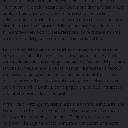
dell’Assunta, probabilmente perché in quella festa la messa delle
11 in duomo era solennizzata dall’esecuzione di una ‘Missa brevis’
di Mozart per organo e orchestra. Arrivavano mentre la
celebrazione era già in atto, si ponevano (quasi nascosti per non
disturbare) dietro un pilastro delle cinque navate del duomo. Poi ci
si incontrava nel salottino della refezione, dove si stava insieme
sia nell’oretta del pranzo come anche in quella del the.
La presenza del cardinale non metteva sussiego, anzi era una
presenza condita di mitezza, che si dipanava in conversazioni
serene, durante le quali emergevano per lo più ricordi del passato;
talvolta scorrevano a volo d’uccello i nomi di presbiteri e vescovi
che avevano operato alacremente nel territorio dell’archidiocesi.
Assai raramente il discorso sconfinava agli anni della detenzione
del prelato Höck a Dachau, come prigioniero politico. Più spesso
ci si intratteneva su fatti di attualità.
A me il card. Ratzinger rivolgeva la parola usando la lingua italiana.
Si mostrava interessato conoscere la situazione del Seminario di
Chioggia, il numero degli studenti di Teologia, la situazione
religiosa nella Laguna veneta. Sembrava non essere entusiasta