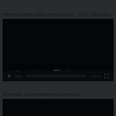
PRESENTAZIONE LIBRO: LA VITA DI GESÙ – 19 OTTOBRE 2022
Video
Player
00:00
01:28:43
ECONOMIA, UN CAMBIAMENTO INEVITABILE
Video
Player