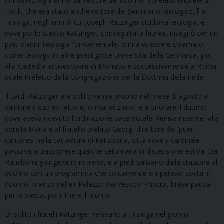
rinnovato ogni anno dal rettore del duomo, il prelato Michele dr.
Höck, che era stato anche rettore del Seminario teologico, lì a
Frisinga, negli anni in cui Joseph Ratzinger studiava teologia, e
dove poi lo stesso Ratzinger, conseguita la laurea, insegnò per un
paio d’anni Teologia fondamentale, prima di essere chiamato
come teologo in altre prestigiose Università della Germania, poi
alla Cattedra arcivescovile di Monaco e successivamente a Roma
quale Prefetto della Congregazione per la Dottrina della Fede.
Il card. Ratzinger era solito venire proprio nel mese di agosto a
salutare il suo ex rettore, ormai anziano, e a onorare il duomo
dove aveva ricevuto l’ordinazione sacerdotale. Veniva insieme alla
sorella Maria e al fratello prelato Georg, direttore dei ‘pueri
cantores’ nella cattedrale di Ratisbona, città dove il cardinale
passava a trascorrere qualche settimana di distensione estiva. Da
Ratisbona giungevano in treno, e a piedi salivano dalla stazione al
duomo con un programma che solitamente si ripeteva: sosta in
duomo, pranzo nell’ex Palazzo dei Vescovi Principi, breve pausa
per la siesta, poi il the e il ritorno.
Di solito i fratelli Ratzinger venivano a Frisinga nel giorno