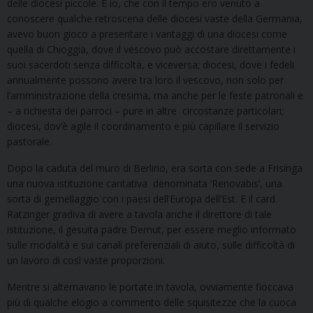
delle diocesi piccole. E io, che con il tempo ero venuto a
conoscere qualche retroscena delle diocesi vaste della Germania,
avevo buon gioco a presentare i vantaggi di una diocesi come
quella di Chioggia, dove il vescovo può accostare direttamente i
suoi sacerdoti senza difficoltà, e viceversa; diocesi, dove i fedeli
annualmente possono avere tra loro il vescovo, non solo per
l’amministrazione della cresima, ma anche per le feste patronali e
– a richiesta dei parroci – pure in altre circostanze particolari;
diocesi, dov’è agile il coordinamento e più capillare il servizio
pastorale.
Dopo la caduta del muro di Berlino, era sorta con sede a Frisinga
una nuova istituzione caritativa denominata ‘Renovabis’, una
sorta di gemellaggio con i paesi dell’Europa dell’Est. E il card.
Ratzinger gradiva di avere a tavola anche il direttore di tale
istituzione, il gesuita padre Demut, per essere meglio informato
sulle modalità e sui canali preferenziali di aiuto, sulle difficoltà di
un lavoro di così vaste proporzioni.
Mentre si alternavano le portate in tavola, ovviamente fioccava
più di qualche elogio a commento delle squisitezze che la cuoca