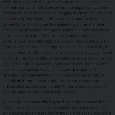
Wetti Höck serviva in quel giorno. Il pranzo si chiudeva in genere
con l’autografo che il cardinale gentilmente apponeva ad alcune
cartoline di saluto: al vescovo di Chioggia, al rettore del Seminario
vescovile e ai miei familiari. Gli era rimasto impresso il vescovo
Sennen Corrà, non solo per la singolarità del nome, ma forse
anche per qualche nota di natura teologica che il vescovo aveva
sottoposto a lui, come Prefetto della Congregazione per la
Dottrina della Fede. Nel 1992-93 al prelato Höck cominciava ad
allentarsi la percezione del tempo e capitava che, dopo il the, lo
stesso prelato intrattenesse ancora la piccola comitiva con ricordi
su ricordi – perfino durante la traversata del cortile che consentiva
agli ospiti l’uscita dal palazzo –, senza accorgersi appunto che i
suoi ospiti sbirciavano l’orologio. Allora mi permettevo di
rassicurarli sommessamente che a buon conto era pronta nel
piazzale del Duomo una Fiat 600, con cui saremmo potuti
arrivare alla stazione in tempo utile. E il cardinale regalava uno
sguardo carico di compiacenza riconoscente.
Quando divenne papa, ebbi la gioia di rivederlo a Roma nell’aprile
2009, in occasione di un convegno dei Direttori diocesani degli
Uffici Scuola, in cui era prevista anche l’udienza papale. Alla fine si