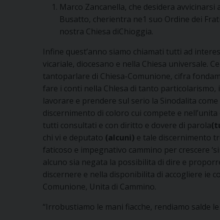
Marco Zancanella, che desidera avvicinarsi al
Busatto, cherientra ne1 suo Ordine dei Frati 
nostra Chiesa diChioggia.
Infine quest’anno siamo chiamati tutti ad interessar
vicariale, diocesano e nella Chiesa universale. 
tantoparlare di Chiesa-Comunione, cifra fondamen
fare i conti nella Chlesa di tanto particolaris
lavorare e prendere sul serio la Sinodalita come
discernimento di coloro cui compete e nell’unita di
tutti consultati e con diritto e dovere di parola
(t
chi vi e deputato
(alcuni)
e tale discernimento tr
faticoso e impegnativo cammino per crescere ‘si
alcuno sia negata la possibilita di dire e propor
discernere e nella disponibilita di accogliere ie 
Comunione, Unita di Cammino.
“Irrobustiamo le mani fiacche, rendiamo salde le g