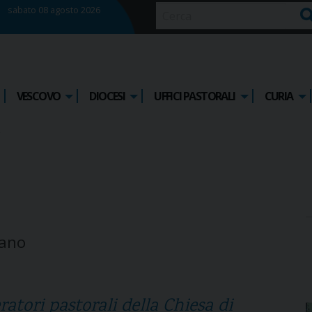
sabato 08 agosto 2026
Ce
VESCOVO
DIOCESI
UFFICI PASTORALI
CURIA
iano
eratori pastorali della Chiesa di