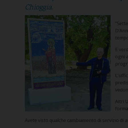
Chioggia.
“Sett
D’Ann
tempo 
E vero
ogni 
progr
L’uffi
predis
vedon
Altri
forma
Avete visto qualche cambiamento di servizio di al