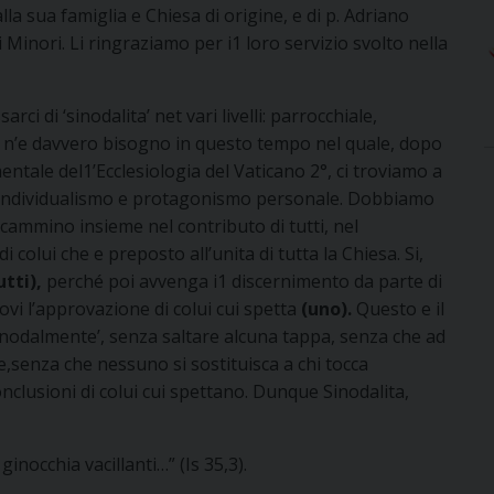
la sua famiglia e Chiesa di origine, e di p. Adriano
Minori. Li ringraziamo per i1 loro servizio svolto nella
ci di ‘sinodalita’ net vari livelli: parrocchiale,
Ce n’e davvero bisogno in questo tempo nel quale, dopo
tale del1’Ecclesiologia del Vaticano 2°, ci troviamo a
mo, individualismo e protagonismo personale. Dobbiamo
 cammino insieme nel contributo di tutti, nel
 colui che e preposto all’unita di tutta la Chiesa. Si,
utti),
perché poi avvenga i1 discernimento da parte di
ovi l’approvazione di colui cui spetta
(uno).
Questo e il
nodalmente’, senza saltare alcuna tappa, senza che ad
re,senza che nessuno si sostituisca a chi tocca
conclusioni di colui cui spettano. Dunque Sinodalita,
inocchia vacillanti…” (Is 35,3).