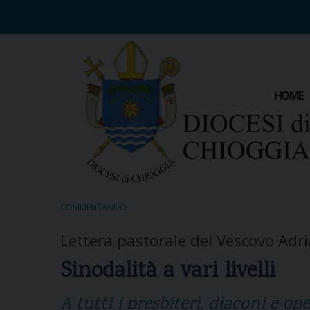
S
k
i
p
t
o
HOME
c
o
n
t
e
n
t
COMMENTANDO
Lettera pastorale del Vescovo Adr
Sinodalità a vari livelli
A tutti i presbiteri, diaconi e op