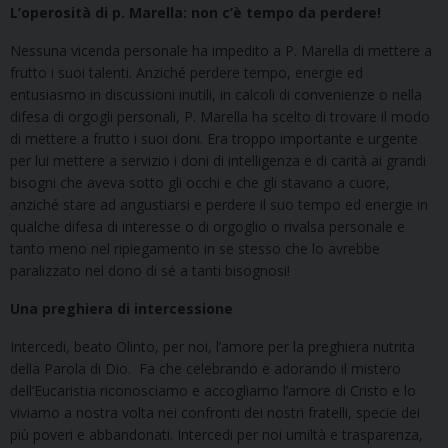
L’operosità di p. Marella: non c’è tempo da perdere!
Nessuna vicenda personale ha impedito a P. Marella di mettere a
frutto i suoi talenti. Anziché perdere tempo, energie ed
entusiasmo in discussioni inutili, in calcoli di convenienze o nella
difesa di orgogli personali, P. Marella ha scelto di trovare il modo
di mettere a frutto i suoi doni. Era troppo importante e urgente
per lui mettere a servizio i doni di intelligenza e di carità ai grandi
bisogni che aveva sotto gli occhi e che gli stavano a cuore,
anziché stare ad angustiarsi e perdere il suo tempo ed energie in
qualche difesa di interesse o di orgoglio o rivalsa personale e
tanto meno nel ripiegamento in se stesso che lo avrebbe
paralizzato nel dono di sé a tanti bisognosi!
Una preghiera di intercessione
Intercedi, beato Olinto, per noi, l’amore per la preghiera nutrita
della Parola di Dio. Fa che celebrando e adorando il mistero
dell’Eucaristia riconosciamo e accogliamo l’amore di Cristo e lo
viviamo a nostra volta nei confronti dei nostri fratelli, specie dei
più poveri e abbandonati. Intercedi per noi umiltà e trasparenza,