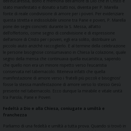
dell’eucarestia, dono e memoria dell’amore di Dio che in Cristo è
stato manifestato e donato a tutti noi, diventa per P. Marella
fonte di reale condivisione di amore per i poveri. Per evidenziare
questa stretta e indissolubile unione tra Pane e poveri, P. Marella
pone dei segni concreti: durante la S. Messa, all’atto
dell’offertorio, come segno di condivisione e di espressione
dell’amore di Cristo per i poveri, egli era solito, distribuire un
piccolo aiuto anziché raccoglierlo. E al termine della celebrazione
le persone bisognose consumavano in Chiesa la colazione, quale
segno della mensa che continuava quella eucaristica, sapendo
che quello non era un minore rispetto verso l’eucaristia
conservata nel tabernacolo. Riteneva infatti che quella
manifestazione di amore verso i ‘fratelli più piccoli e bisognosi’
fosse la stessa manifestazione di amore verso lo stesso Gesù
presente nel tabernacolo. Ecco dunque la mirabile e vitale unità
tra Parola, Pane e Poveri.
Fedeltà a Dio e alla Chiesa, coniugate a umiltà e
franchezza
Parliamo di una fedeltà e umiltà a tutta prova. Quando si trovò in