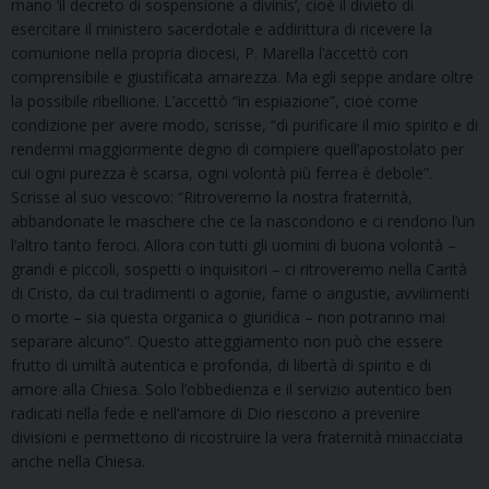
mano ‘il decreto di sospensione a divinis’, cioè il divieto di
esercitare il ministero sacerdotale e addirittura di ricevere la
comunione nella propria diocesi, P. Marella l’accettò con
comprensibile e giustificata amarezza. Ma egli seppe andare oltre
la possibile ribellione. L’accettò “in espiazione”, cioè come
condizione per avere modo, scrisse, “di purificare il mio spirito e di
rendermi maggiormente degno di compiere quell’apostolato per
cui ogni purezza è scarsa, ogni volontà più ferrea è debole”.
Scrisse al suo vescovo: “Ritroveremo la nostra fraternità,
abbandonate le maschere che ce la nascondono e ci rendono l’un
l’altro tanto feroci. Allora con tutti gli uomini di buona volontà –
grandi e piccoli, sospetti o inquisitori – ci ritroveremo nella Carità
di Cristo, da cui tradimenti o agonie, fame o angustie, avvilimenti
o morte – sia questa organica o giuridica – non potranno mai
separare alcuno”. Questo atteggiamento non può che essere
frutto di umiltà autentica e profonda, di libertà di spirito e di
amore alla Chiesa. Solo l’obbedienza e il servizio autentico ben
radicati nella fede e nell’amore di Dio riescono a prevenire
divisioni e permettono di ricostruire la vera fraternità minacciata
anche nella Chiesa.