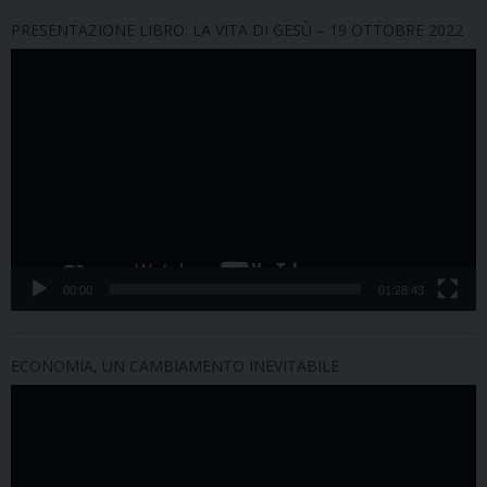
PRESENTAZIONE LIBRO: LA VITA DI GESÙ – 19 OTTOBRE 2022
Video
Player
00:00
01:28:43
ECONOMIA, UN CAMBIAMENTO INEVITABILE
Video
Player