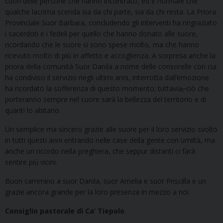
cuori delle persone che hanno incontrato, ed è normale che
qualche lacrima scenda sia da chi parte, sia da chi resta. La Priora
Provinciale Suor Barbara, concludendo gli interventi ha ringraziato
i sacerdoti e i fedeli per quello che hanno donato alle suore,
ricordando che le suore si sono spese molto, ma che hanno
ricevuto molto di più in affetto e accoglienza. A sorpresa anche la
priora della comunità Suor Danila a nome delle consorelle con cui
ha condiviso il servizio negli ultimi anni, interrotta dall’emozione
ha ricordato la sofferenza di questo momento; tuttavia
,
ciò che
porteranno sempre nel cuore sarà la bellezza del territorio e di
quanti lo abitano.
Un semplice ma sincero grazie alle suore per il loro servizio svolto
in tutti questi anni entrando nelle case della gente con umiltà, ma
anche un ricordo nella preghiera, che seppur distanti ci farà
sentire più vicini.
Buon cammino a suor Danila, suor Amelia e suor Priscilla e un
grazie ancora grande per la loro presenza in mezzo a noi.
Consiglio pastorale di Ca’ Tiepolo