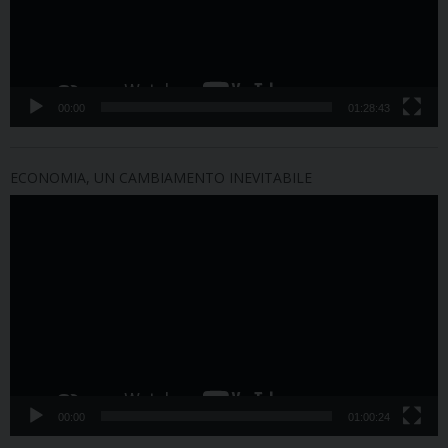
00:00
01:28:43
ECONOMIA, UN CAMBIAMENTO INEVITABILE
Video
Player
00:00
01:00:24