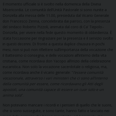
Il momento ufficiale si è svolto nella domenica della Divina
Misericordia. Le comunità dell’Unità Pastorale si sono riunite a
Donzella alla messa delle 11.00, presieduta dal Vicario Generale
don Francesco Zenna, concelebrata dai parroci, con la presenza
del sindaco Roberto Pizzoli, animata dal coro di Ca’ Tiepolo–
Donzella, per vivere nella fede questo momento di obbedienza. È
stata l’occasione per ringraziare per la presenza e il servizio svolto
in questi decenni. Di fronte a questa duplice chiusura in pochi
mesi, non si può non riflettere sull’importanza della vocazione che
il Battesimo ci consegna, e delle vocazioni all’interno della vita
cristiana, come ricordava don Yacopo all’inizio della celebrazione
eucaristica. Non solo la vocazione sacerdotale o religiosa, ma,
come ricordava anche il vicario generale: “
l’essere comunità
vocazionale, attraverso i vari ministeri che ci sono all’interno
della comunità per essere, come ricordavano gli Atti degli
apostoli, una comunità capace di essere un cuor solo e un
anima sola
”.
Non potevano mancare i ricordi e i pensieri di quello che le suore,
che si sono susseguite, e sono tante, hanno fatto e lasciato nei