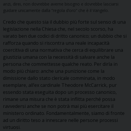
anzi, direi, non dovrebbe averne bisogno e dovrebbe lasciarsi
guidare unicamente dalla “regola d’oro” che è il Vangelo.
Credo che questo sia il dubbio più forte sul senso di una
legislazione nella Chiesa che, nel secolo scorso, ha
varato ben due codici di dritto canonico; un dubbio che si
rafforza quando si riscontra una reale incapacità
coercitiva di una normativa che cerca di equilibrare una
giustizia umana con la necessità di salvare anche la
persona che commettesse qualche reato. Per dirla in
modo più chiaro: anche una punizione come la
dimissione dallo stato clericale comminata, in modo
esemplare, all’ex cardinale Theodore McCarrick, pur
essendo stata eseguita dopo un processo canonico,
rimane una misura che è stata inflitta perché possa
ravvedersi anche se non potrà mai più esercitare il
ministero ordinato. Fondamentalmente, siamo di fronte
ad un diritto teso a innescare nelle persone processi
virtuosi.