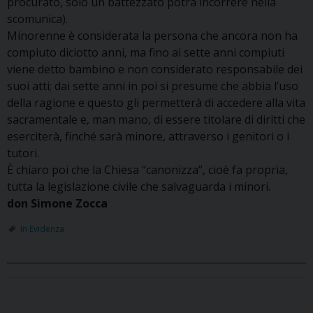
procurato, solo un battezzato potrà incorrere nella
scomunica).
Minorenne è considerata la persona che ancora non ha
compiuto diciotto anni, ma fino ai sette anni compiuti
viene detto bambino e non considerato responsabile dei
suoi atti; dai sette anni in poi si presume che abbia l’uso
della ragione e questo gli permetterà di accedere alla vita
sacramentale e, man mano, di essere titolare di diritti che
eserciterà, finché sarà minore, attraverso i genitori o i
tutori.
È chiaro poi che la Chiesa “canonizza”, cioè fa propria,
tutta la legislazione civile che salvaguarda i minori.
don Simone Zocca
In Evidenza