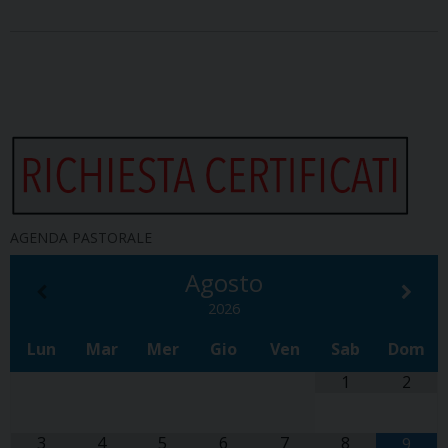
AGENDA PASTORALE
Agosto
2026
Lun
Mar
Mer
Gio
Ven
Sab
Dom
1
2
3
4
5
6
7
8
9