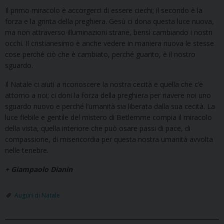
Il primo miracolo è accorgerci di essere ciechi; il secondo è la
forza e la grinta della preghiera. Gesù ci dona questa luce nuova,
ma non attraverso illuminazioni strane, bensì cambiando i nostri
occhi. Il cristianesimo è anche vedere in maniera nuova le stesse
cose perché ciò che è cambiato, perché guarito, è il nostro
sguardo.
Il Natale ci aiuti a riconoscere la nostra cecità e quella che c’è
attorno a noi; ci doni la forza della preghiera per riavere noi uno
sguardo nuovo e perché l’umanità sia liberata dalla sua cecità. La
luce flebile e gentile del mistero di Betlemme compia il miracolo
della vista, quella interiore che può osare passi di pace, di
compassione, di misericordia per questa nostra umanità avvolta
nelle tenebre.
+ Giampaolo Dianin
Auguri di Natale