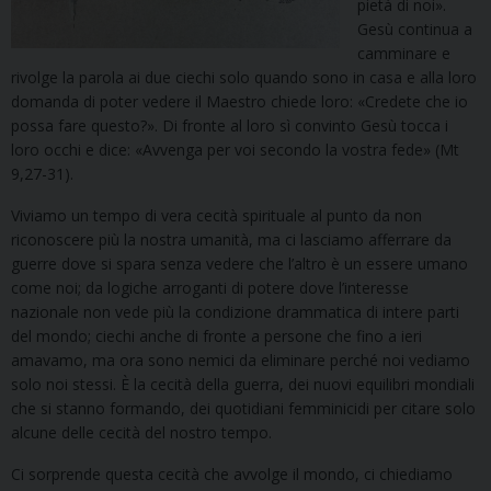
pietà di noi».
Gesù continua a
camminare e
rivolge la parola ai due ciechi solo quando sono in casa e alla loro
domanda di poter vedere il Maestro chiede loro: «Credete che io
possa fare questo?». Di fronte al loro sì convinto Gesù tocca i
loro occhi e dice: «Avvenga per voi secondo la vostra fede» (Mt
9,27-31).
Viviamo un tempo di vera cecità spirituale al punto da non
riconoscere più la nostra umanità, ma ci lasciamo afferrare da
guerre dove si spara senza vedere che l’altro è un essere umano
come noi; da logiche arroganti di potere dove l’interesse
nazionale non vede più la condizione drammatica di intere parti
del mondo; ciechi anche di fronte a persone che fino a ieri
amavamo, ma ora sono nemici da eliminare perché noi vediamo
solo noi stessi. È la cecità della guerra, dei nuovi equilibri mondiali
che si stanno formando, dei quotidiani femminicidi per citare solo
alcune delle cecità del nostro tempo.
Ci sorprende questa cecità che avvolge il mondo, ci chiediamo