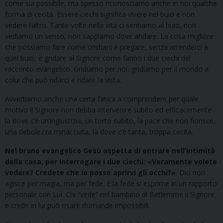
come sia possibile, ma spesso riconosciamo anche in noi qualche
forma di cecità. Essere ciechi significa vivere nel buio e non
vedere l’altro. Tante volte nella vita ci sentiamo al buio, non
vediamo un senso, non sappiamo dove andare. La cosa migliore
che possiamo fare come cristiani è pregare, senza arrenderci a
quel buio, è gridare al Signore come fanno i due ciechi del
racconto evangelico. Gridiamo per noi, gridiamo per il mondo a
colui che può ridarci e ridare la vista.
Avvertiamo anche una certa fatica a comprendere per quale
motivo il Signore non debba intervenire subito ed efficacemente
là dove c’è un’ingiustizia, un torto subito, la pace che non fiorisce,
una debolezza minacciata, là dove c’è tanta, troppa cecità.
Nel brano evangelico Gesù aspetta di entrare nell’intimità
della casa, per interrogare i due ciechi: «Veramente volete
vedere? Credete che io posso aprirvi gli occhi?»
. Dio non
agisce per magia, ma per fede. E la fede si esprime in un rapporto
personale con Lui. Chi “vede” nel bambino di Betlemme il Signore
e crede in lui può osare domande impossibili.