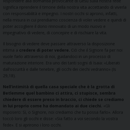
Rispondere alla domanda provocante di Gesù sulla nostra fede
significa riprendere il timone della nostra vita accettando di viverla
con responsabilità e impegno. I nostri occhi si aprono, infatti,
nella misura in cui prendiamo coscienza di voler vedere e quindi di
poter accogliere il dono rinnovato di un modo nuovo e
impegnativo di vedere, di concepire e di rischiare la vita.
Il bisogno di vedere deve passare attraverso la disposizione
intima a
credere di poter vedere
.
Ciò che il Signore fa per noi
vuole farlo attraverso di noi, guidandoci in un processo di
maturazione interiore. Era uno dei tanti sogni di Isaia: «Liberati
dall’oscurità e dalle tenebre, gli occhi dei ciechi vedranno» (Is
29,18).
Nell’intimità di quella casa speciale che è la grotta di
Betlemme quel bambino ci attira, ci stupisce, sembra
chiedere di essere preso in braccio, ci chiede se crediamo
in lui proprio come ha domandato ai due ciechi.
«Gli
risposero: Sì, o Signore, noi crediamo che tu possa farlo». Allora
toccò loro gli occhi e disse: «Sia fatto a voi secondo la vostra
fede». E si aprirono i loro occhi.