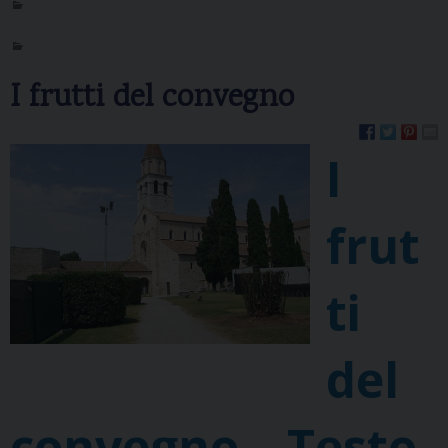
I frutti del convegno
I
frut
ti
del
convegno – Testo