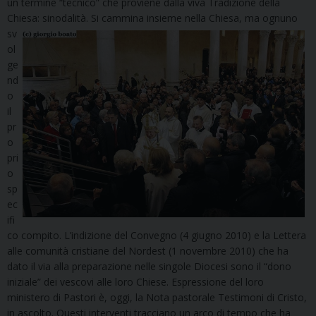
un termine “tecnico” che proviene dalla viva Tradizione della
Chiesa: sinodalità. Si
cammina insieme nella Chiesa, ma ognuno
sv
ol
ge
nd
o
il
pr
o
pri
o
sp
ec
ifi
co compito. L’indizione del Convegno (4 giugno 2010) e la Lettera
alle comunità cristiane del Nordest (1 novembre 2010) che ha
dato il via alla preparazione nelle singole Diocesi sono il “dono
iniziale” dei vescovi alle loro Chiese. Espressione del loro
ministero di Pastori è, oggi, la Nota pastorale Testimoni di Cristo,
in ascolto. Questi interventi tracciano un arco di tempo che ha