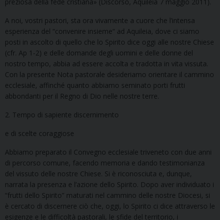
preziosa della fede cristiana» (Discorso, Aquileia 7 maggio 2011).
A noi, vostri pastori, sta ora vivamente a cuore che l’intensa
esperienza del “convenire insieme“ ad Aquileia, dove ci siamo
posti in ascolto di quello che lo Spirito dice oggi alle nostre Chiese
(cfr. Ap 1-2) e delle domande degli uomini e delle donne del
nostro tempo, abbia ad essere accolta e tradotta in vita vissuta.
Con la presente Nota pastorale desideriamo orientare il cammino
ecclesiale, affinché quanto abbiamo seminato porti frutti
abbondanti per il Regno di Dio nelle nostre terre.
2. Tempo di sapiente discernimento
e di scelte coraggiose
Abbiamo preparato il Convegno ecclesiale triveneto con due anni
di percorso comune, facendo memoria e dando testimonianza
del vissuto delle nostre Chiese. Si è riconosciuta e, dunque,
narrata la presenza e l’azione dello Spirito. Dopo aver individuato i
“frutti dello Spirito” maturati nel cammino delle nostre Diocesi, si
è cercato di discernere ciò che, oggi, lo Spirito ci dice attraverso le
esigenze e le difficoltà pastorali, le sfide del territorio, i