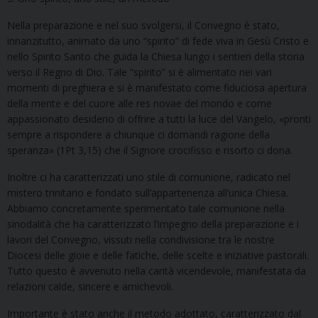
Nella preparazione e nel suo svolgersi, il Convegno è stato,
innanzitutto, animato da uno “spirito” di fede viva in Gesù Cristo e
nello Spirito Santo che guida la Chiesa lungo i sentieri della storia
verso il Regno di Dio. Tale “spirito” si è alimentato nei vari
momenti di preghiera e si è manifestato come fiduciosa apertura
della mente e del cuore alle res novae del mondo e come
appassionato desiderio di offrire a tutti la luce del Vangelo, «pronti
sempre a rispondere a chiunque ci domandi ragione della
speranza» (1Pt 3,15) che il Signore crocifisso e risorto ci dona.
Inoltre ci ha caratterizzati uno stile di comunione, radicato nel
mistero trinitario e fondato sull’appartenenza all’unica Chiesa.
Abbiamo concretamente sperimentato tale comunione nella
sinodalità che ha caratterizzato l’impegno della preparazione e i
lavori del Convegno, vissuti nella condivisione tra le nostre
Diocesi delle gioie e delle fatiche, delle scelte e iniziative pastorali.
Tutto questo è avvenuto nella carità vicendevole, manifestata da
relazioni calde, sincere e amichevoli.
Importante è stato anche il metodo adottato, caratterizzato dal