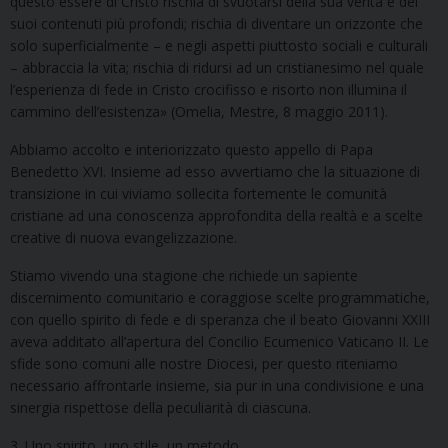
questo essere di Cristo rischia di svuotarsi della sua verità e dei
suoi contenuti più profondi; rischia di diventare un orizzonte che
solo superficialmente – e negli aspetti piuttosto sociali e culturali
– abbraccia la vita; rischia di ridursi ad un cristianesimo nel quale
l’esperienza di fede in Cristo crocifisso e risorto non illumina il
cammino dell’esistenza» (Omelia, Mestre, 8 maggio 2011).
Abbiamo accolto e interiorizzato questo appello di Papa
Benedetto XVI. Insieme ad esso avvertiamo che la situazione di
transizione in cui viviamo sollecita fortemente le comunità
cristiane ad una conoscenza approfondita della realtà e a scelte
creative di nuova evangelizzazione.
Stiamo vivendo una stagione che richiede un sapiente
discernimento comunitario e coraggiose scelte programmatiche,
con quello spirito di fede e di speranza che il beato Giovanni XXIII
aveva additato all’apertura del Concilio Ecumenico Vaticano II. Le
sfide sono comuni alle nostre Diocesi, per questo riteniamo
necessario affrontarle insieme, sia pur in una condivisione e una
sinergia rispettose della peculiarità di ciascuna.
3. Uno spirito, uno stile, un metodo