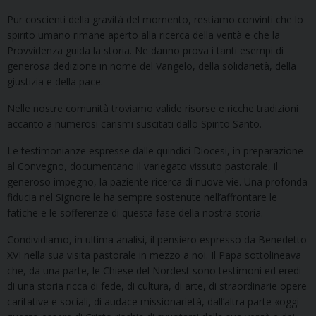
Pur coscienti della gravità del momento, restiamo convinti che lo
spirito umano rimane aperto alla ricerca della verità e che la
Provvidenza guida la storia. Ne danno prova i tanti esempi di
generosa dedizione in nome del Vangelo, della solidarietà, della
giustizia e della pace.
Nelle nostre comunità troviamo valide risorse e ricche tradizioni
accanto a numerosi carismi suscitati dallo Spirito Santo.
Le testimonianze espresse dalle quindici Diocesi, in preparazione
al Convegno, documentano il variegato vissuto pastorale, il
generoso impegno, la paziente ricerca di nuove vie. Una profonda
fiducia nel Signore le ha sempre sostenute nell’affrontare le
fatiche e le sofferenze di questa fase della nostra storia.
Condividiamo, in ultima analisi, il pensiero espresso da Benedetto
XVI nella sua visita pastorale in mezzo a noi. Il Papa sottolineava
che, da una parte, le Chiese del Nordest sono testimoni ed eredi
di una storia ricca di fede, di cultura, di arte, di straordinarie opere
caritative e sociali, di audace missionarietà, dall’altra parte «oggi