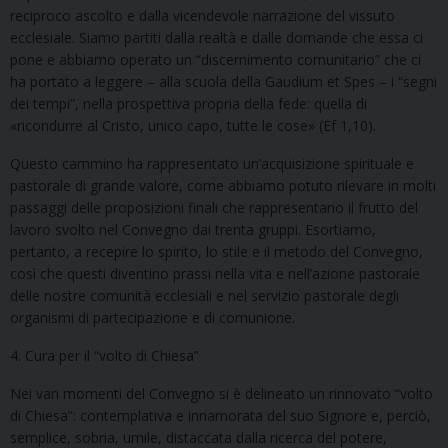
reciproco ascolto e dalla vicendevole narrazione del vissuto
ecclesiale. Siamo partiti dalla realtà e dalle domande che essa ci
pone e abbiamo operato un “discernimento comunitario” che ci
ha portato a leggere – alla scuola della Gaudium et Spes – i “segni
dei tempi”, nella prospettiva propria della fede: quella di
«ricondurre al Cristo, unico capo, tutte le cose» (Ef 1,10).
Questo cammino ha rappresentato un’acquisizione spirituale e
pastorale di grande valore, come abbiamo potuto rilevare in molti
passaggi delle proposizioni finali che rappresentano il frutto del
lavoro svolto nel Convegno dai trenta gruppi. Esortiamo,
pertanto, a recepire lo spirito, lo stile e il metodo del Convegno,
così che questi diventino prassi nella vita e nell’azione pastorale
delle nostre comunità ecclesiali e nel servizio pastorale degli
organismi di partecipazione e di comunione.
4. Cura per il “volto di Chiesa”
Nei vari momenti del Convegno si è delineato un rinnovato “volto
di Chiesa”: contemplativa e innamorata del suo Signore e, perciò,
semplice, sobria, umile, distaccata dalla ricerca del potere,