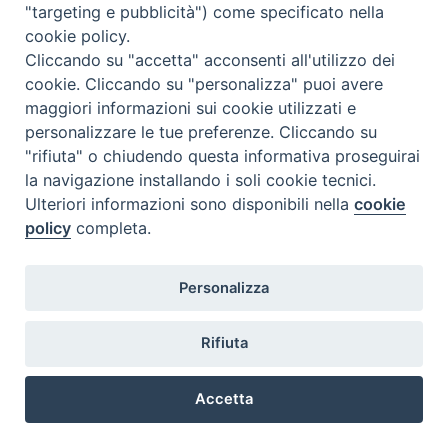
"targeting e pubblicità") come specificato nella
cookie policy.
Le parole con cui il Presidente dell’assemblea concludeva i lavori
del Convegno indicano il cammino di comunione che si apre di
Cliccando su "accetta" acconsenti all'utilizzo dei
fronte alle Chiese del Nordest: «Da Aquileia 2 non partiamo per
cookie. Cliccando su "personalizza" puoi avere
fermarci, ma convinti che il Risorto cammina con noi, come ci
maggiori informazioni sui cookie utilizzati e
assicura il Vangelo di Emmaus».
personalizzare le tue preferenze. Cliccando su
"rifiuta" o chiudendo questa informativa proseguirai
Questa esperienza di comunione ha ravvivato la nostra speranza
la navigazione installando i soli cookie tecnici.
che trova in Gesù Cristo il suo fondamento e la sua forza.
Ulteriori informazioni sono disponibili nella
cookie
Affidiamo, dunque, allo Spirito del Risorto, che guida la Chiesa, le
policy
completa.
nostre attese e il nostro impegno: «Corriamo con perseveranza
nella corsa che ci sta davanti, tenendo fisso lo sguardo su Gesù,
colui che dà origine alla fede e la porta a compimento» (Eb 12,1-
Personalizza
2).
Epifania del Signore – 6 gennaio 2013
Rifiuta
Accetta
Preferenze Cookie