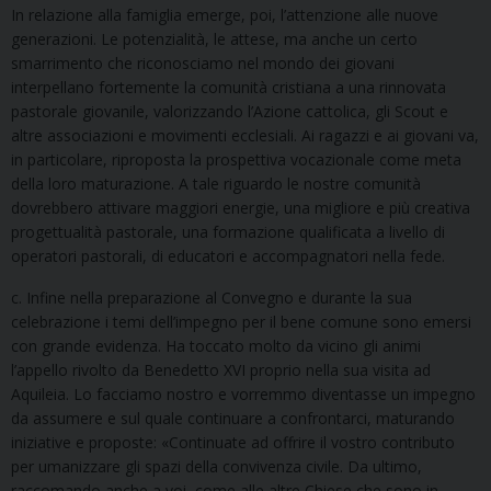
In relazione alla famiglia emerge, poi, l’attenzione alle nuove
generazioni. Le potenzialità, le attese, ma anche un certo
smarrimento che riconosciamo nel mondo dei giovani
interpellano fortemente la comunità cristiana a una rinnovata
pastorale giovanile, valorizzando l’Azione cattolica, gli Scout e
altre associazioni e movimenti ecclesiali. Ai ragazzi e ai giovani va,
in particolare, riproposta la prospettiva vocazionale come meta
della loro maturazione. A tale riguardo le nostre comunità
dovrebbero attivare maggiori energie, una migliore e più creativa
progettualità pastorale, una formazione qualificata a livello di
operatori pastorali, di educatori e accompagnatori nella fede.
c. Infine nella preparazione al Convegno e durante la sua
celebrazione i temi dell’impegno per il bene comune sono emersi
con grande evidenza. Ha toccato molto da vicino gli animi
l’appello rivolto da Benedetto XVI proprio nella sua visita ad
Aquileia. Lo facciamo nostro e vorremmo diventasse un impegno
da assumere e sul quale continuare a confrontarci, maturando
iniziative e proposte: «Continuate ad offrire il vostro contributo
per umanizzare gli spazi della convivenza civile. Da ultimo,
raccomando anche a voi, come alle altre Chiese che sono in