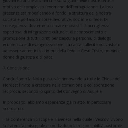
giovani ed anche anziani che sono giunti nelle nostre terre a
motivo del complesso fenomeno dell’immigrazione. La loro
presenza sta modificando a fondo la struttura della nostra
società e portando risorse lavorative, sociali e di fede. Di
conseguenza dovremmo cercare nuovi stili di accoglienza
rispettosa, di integrazione culturale, di riconoscimento e
promozione di tutti i diritti per ciascuna persona, di dialogo
ecumenico e di evangelizzazione. La carità sollecita noi cristiani
ad essere autentici testimoni della fede in Gesù Cristo, uomini e
donne di giustizia e di pace.
7. Conclusione
Concludiamo la Nota pastorale rinnovando a tutte le Chiese del
Nordest l’invito a crescere nella comunione e collaborazione
reciproca, secondo lo spirito del Convegno di Aquileia.
In proposito, abbiamo esperienze già in atto. In particolare
ricordiamo:
– la Conferenza Episcopale Triveneta nella quale i Vescovi vivono
la fraternità episcopale e condividono la responsabilità pastorale