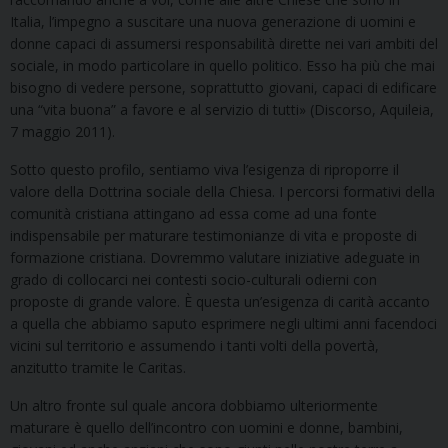
Italia, l’impegno a suscitare una nuova generazione di uomini e
donne capaci di assumersi responsabilità dirette nei vari ambiti del
sociale, in modo particolare in quello politico. Esso ha più che mai
bisogno di vedere persone, soprattutto giovani, capaci di edificare
una “vita buona” a favore e al servizio di tutti» (Discorso, Aquileia,
7 maggio 2011).
Sotto questo profilo, sentiamo viva l’esigenza di riproporre il
valore della Dottrina sociale della Chiesa. I percorsi formativi della
comunità cristiana attingano ad essa come ad una fonte
indispensabile per maturare testimonianze di vita e proposte di
formazione cristiana. Dovremmo valutare iniziative adeguate in
grado di collocarci nei contesti socio-culturali odierni con
proposte di grande valore. È questa un’esigenza di carità accanto
a quella che abbiamo saputo esprimere negli ultimi anni facendoci
vicini sul territorio e assumendo i tanti volti della povertà,
anzitutto tramite le Caritas.
Un altro fronte sul quale ancora dobbiamo ulteriormente
maturare è quello dell’incontro con uomini e donne, bambini,