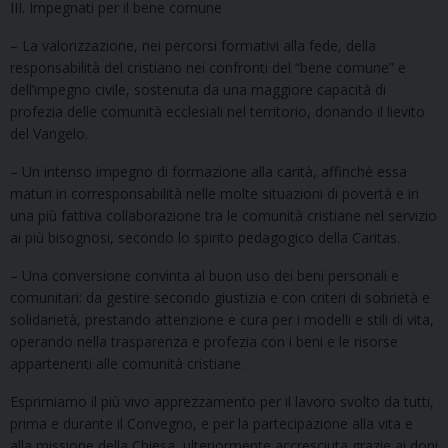
III. Impegnati per il bene comune
– La valorizzazione, nei percorsi formativi alla fede, della
responsabilità del cristiano nei confronti del “bene comune” e
dell’impegno civile, sostenuta da una maggiore capacità di
profezia delle comunità ecclesiali nel territorio, donando il lievito
del Vangelo.
– Un intenso impegno di formazione alla carità, affinché essa
maturi in corresponsabilità nelle molte situazioni di povertà e in
una più fattiva collaborazione tra le comunità cristiane nel servizio
ai più bisognosi, secondo lo spirito pedagogico della Caritas.
– Una conversione convinta al buon uso dei beni personali e
comunitari: da gestire secondo giustizia e con criteri di sobrietà e
solidarietà, prestando attenzione e cura per i modelli e stili di vita,
operando nella trasparenza e profezia con i beni e le risorse
appartenenti alle comunità cristiane.
Esprimiamo il più vivo apprezzamento per il lavoro svolto da tutti,
prima e durante il Convegno, e per la partecipazione alla vita e
alla missione della Chiesa, ulteriormente accresciuta grazie ai doni