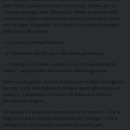
delle nostre comunità ecclesiali nel contesto attuale» per un
rinnovato impegno delle Diocesi con «l’invito a crescere nella
comunione e nella collaborazione reciproca, secondo lo spirito
del Convegno di Aquileia». Ecco dove si concentrerà l’impegno
delle Chiese del Nordest:
– a. una nuova evangelizzazione,
– b. l’attenzione alla famiglia e alle nuove generazioni,
– c. l’impegno per il bene comune con la consapevolezza del
“nuovo” rappresentato dal fenomeno dell’immigrazione.
Viene così disegnato un volto di Chiesa nel Nordest «accogliente
per tutti, come casa dalle porte sempre aperte all’incontro e al
dialogo […] propositiva e creativa che annuncia a tutti con
freschezza il Vangelo».
Da Aquileia 2 è iniziato un ulteriore tratto di cammino – così fin
dagli inizi è stata chiamata l’esperienza del Convegno – che le
impegnerà in una rinnovata conversione, perché «per