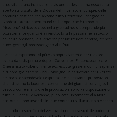
dato vita ad una intensa condivisione ecclesiale, ma esso resta
aperto sul vissuto delle Diocesi del Triveneto e, dunque, delle
comunità cristiane che abitano tutto il territorio variegato del
Nordest. Questa apertura indica il “dopo” che è tempo di
“ricezione”: si riceve, cioè, nella gratitudine, si comprende più
oculatamente quanto è avvenuto, lo si fa passare nel setaccio
della vita ordinaria, lo si discerne per un’ulteriore semina, affinché
nuovi germogli predispongano altri frutti
I vescovi esprimono «il più vivo apprezzamento per il lavoro
svolto da tutti, prima e dopo il Convegno». E riconoscono che la
Chiesa risulta «ulteriormente accresciuta grazie ai doni di sapienza
e di consiglio espressi» nel Convegno, in particolare per il «frutto
dell’ascolto vicendevole» espresso nelle sessanta “proposizioni”
che attestano la laboriosa comunione dei giorni di convegno. I
vescovi confermano che le proposizioni sono «a disposizione di
tutte le Diocesi» e verranno, pubblicate unitamente alla Nota
pastorale. Sono inscindibili: i due contributi si illuminano a vicenda.
Il contributo specifico dei vescovi si concentra su delle «priorità
per il cammino pastorale». Si tratta di «tre dimensioni della vita