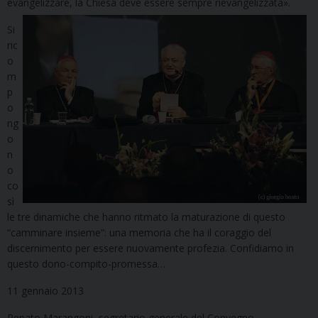
evangelizzare, la Chiesa deve essere sempre rievangelizzata».
Si
ric
o
m
p
o
ng
o
n
o
co
sì
le tre dinamiche che hanno ritmato la maturazione di questo
“camminare insieme”: una memoria che ha il coraggio del
discernimento per essere nuovamente profezia. Confidiamo in
questo dono-compito-promessa…
11 gennaio 2013
Renato Marangoni, segretario generale del Convegno