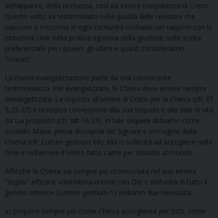
dell’apparire, della ricchezza, così da essere trasparenza di Cristo.
Questo volto va testimoniato nella qualità delle relazioni che
nascono e crescono in ogni comunità cristiana; nei rapporti con le
istituzioni civili; nella pratica rigorosa della giustizia; nella scelta
preferenziale per i poveri, gli ultimi e quanti consideriamo
“lontani”.
La nuova evangelizzazione parte da una convincente
testimonianza. Per evangelizzare, la Chiesa deve essere sempre
rievangelizzata. La risposta all’amore di Cristo per la Chiesa (cfr. Ef
5,25-27) è la nostra conversione alla sua sequela e allo stile di vita
da Lui proposto (cfr. Mt 16,24). In tale sequela abbiamo come
modello Maria, prima discepola del Signore e immagine della
Chiesa (cfr. Lumen gentium 68): ella ci sollecita ad accogliere nella
fede e nell’amore il Verbo fatto carne per donarlo al mondo.
Affinché la Chiesa sia sempre più riconosciuta nel suo essere
“segno” efficace «dell’intima unione con Dio e dell’unità di tutto il
genere umano» (Lumen gentium 1) vediamo due necessità:
a) proporsi sempre più come Chiesa accogliente per tutti, come