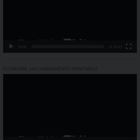
00:00
01:28:43
ECONOMIA, UN CAMBIAMENTO INEVITABILE
Video
Player