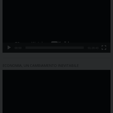
Player
00:00
01:28:43
ECONOMIA, UN CAMBIAMENTO INEVITABILE
Video
Player