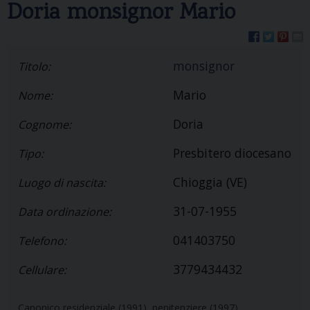
Doria monsignor Mario
monsignor
Titolo:
Mario
Nome:
Doria
Cognome:
Presbitero diocesano
Tipo:
Chioggia (VE)
Luogo di nascita:
31-07-1955
Data ordinazione:
041403750
Telefono:
3779434432
Cellulare:
Canonico residenziale (1991), penitenziere (1997)