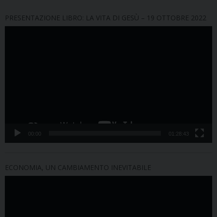
PRESENTAZIONE LIBRO: LA VITA DI GESÙ – 19 OTTOBRE 2022
Video
Player
00:00
01:28:43
ECONOMIA, UN CAMBIAMENTO INEVITABILE
Video
Player