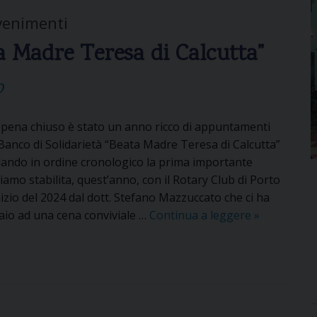
vvenimenti
a Madre Teresa di Calcutta”
o
appena chiuso è stato un anno ricco di appuntamenti
 Banco di Solidarietà “Beata Madre Teresa di Calcutta”
dando in ordine cronologico la prima importante
iamo stabilita, quest’anno, con il Rotary Club di Porto
nizio del 2024 dal dott. Stefano Mazzuccato che ci ha
nnaio ad una cena conviviale …
Continua a leggere
B
»
a
n
c
o
d