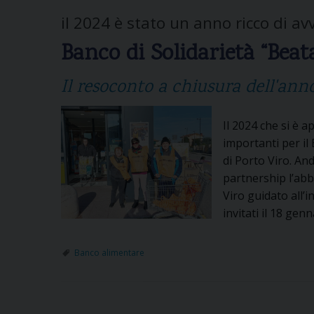
il 2024 è stato un anno ricco di a
Banco di Solidarietà “Beat
Il resoconto a chiusura dell'ann
Il 2024 che si è 
importanti per il
di Porto Viro. An
partnership l’abb
Viro guidato all’i
invitati il 18 ge
Banco alimentare
P