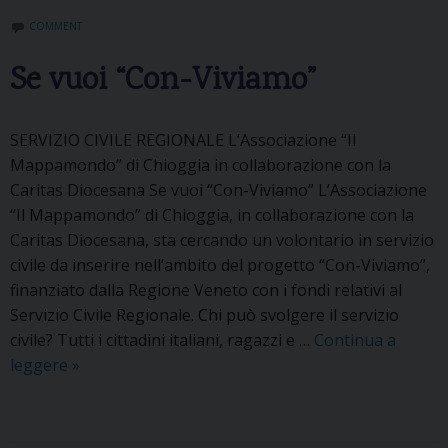
A
COMMENT
S
-
Se vuoi “Con-Viviamo”
A
V
V
SERVIZIO CIVILE REGIONALE L’Associazione “Il
E
Mappamondo” di Chioggia in collaborazione con la
N
Caritas Diocesana Se vuoi “Con-Viviamo” L’Associazione
T
“Il Mappamondo” di Chioggia, in collaborazione con la
O
Caritas Diocesana, sta cercando un volontario in servizio
civile da inserire nell’ambito del progetto “Con-Viviamo”,
finanziato dalla Regione Veneto con i fondi relativi al
Servizio Civile Regionale. Chi può svolgere il servizio
civile? Tutti i cittadini italiani, ragazzi e …
Continua a
leggere
S
»
e
v
u