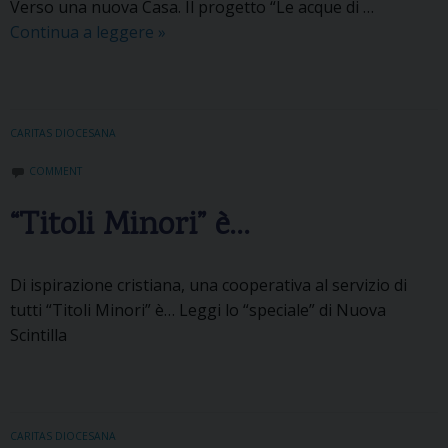
Verso una nuova Casa. Il progetto “Le acque di …
Continua a leggere
I
»
n
C
o
n
CARITAS DIOCESANA
T
COMMENT
r
a
“Titoli Minori” è…
n
°
6
Di ispirazione cristiana, una cooperativa al servizio di
.
tutti “Titoli Minori” è… Leggi lo “speciale” di Nuova
C
Scintilla
A
R
I
T
CARITAS DIOCESANA