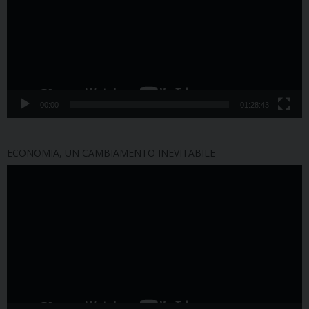
00:00
01:28:43
ECONOMIA, UN CAMBIAMENTO INEVITABILE
Video
Player