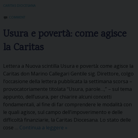
o
CARITAS DIOCESANA
i
COMMENT
“
C
Usura e povertà: come agisce
o
n
la Caritas
-
V
Lettera a Nuova scintilla Usura e povertà: come agisce la
i
Caritas don Marino Callegari Gentile sig. Direttore, colgo
v
l’occasione della lettera pubblicata la settimana scorsa –
i
provocatoriamente titolata “Usura, parole…,” – sul tema
a
appunto, dell’usura, per chiarire alcuni concetti
m
fondamentali, al fine di far comprendere le modalità con
o
le quali agisce, sul campo dell’impoverimento e delle
”
difficoltà finanziarie, la Caritas Diocesana. Lo stato delle
cose …
Continua a leggere
U
»
s