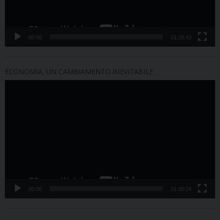
00:00
01:28:43
ECONOMIA, UN CAMBIAMENTO INEVITABILE
Video
Player
00:00
01:00:24