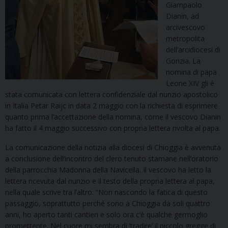
Giampaolo
Dianin, ad
arcivescovo
metropolita
dell’arcidiocesi di
Gorizia. La
nomina di papa
Leone XIV gli è
stata comunicata con lettera confidenziale dal nunzio apostolico
in Italia Petar Raijc in data 2 maggio con la richiesta di esprimere
quanto prima l’accettazione della nomina, come il vescovo Dianin
ha fatto il 4 maggio successivo con propria lettera rivolta al papa.
La comunicazione della notizia alla diocesi di Chioggia è avvenuta
a conclusione dell’incontro del clero tenuto stamane nell’oratorio
della parrocchia Madonna della Navicella. Il vescovo ha letto la
lettera ricevuta dal nunzio e il testo della propria lettera al papa,
nella quale scrive tra l’altro: “Non nascondo la fatica di questo
passaggio, soprattutto perché sono a Chioggia da soli quattro
anni, ho aperto tanti cantieri e solo ora c’è qualche germoglio
promettente. Nel cuore mi sembra di ‘tradire’ il piccolo gregge di