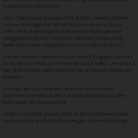
colloquio avuto con il nunzio.
Mons. Dianin segue la strada che fu di mons. Giacinto Ambrosi,
vescovo di Chioggia dal 1937 al 1951, passato poi a Gorizia
(1951-1962), e anche quella più recente del vicario generale
chioggiotto mons. Dino De Antoni, nominato arcivescovo di
quella stessa sede metropolitana che resse dal 1999 al 2012.
Il neoarcivescovo Giampaolo Sarà a Roma il 29 giugno, solennità
dei SS. Pietro e Paolo, per ricevere dal papa il “pallio”, che spetta a
tutti gli arcivescovi, particolarmente uniti al ministero petrino del
pontefice.
A Gorizia, alle 12, è stata letta anche una lettera inviata
dall’arcivescovo eletto al clero e ai fedeli dell’arcidiocesi come
primo saluto del nuovo pastore.
L’ingresso a Gorizia, previsto entro 60 giorni dall’annuncio della
nomina, è stato già fissato al pomeriggio di domenica 12 luglio.