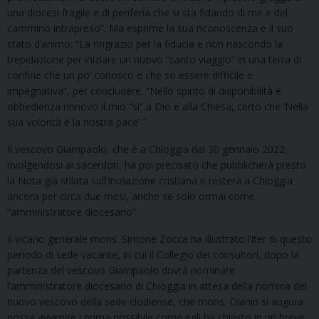
una diocesi fragile e di periferia che si sta fidando di me e del
cammino intrapreso”. Ma esprime la sua riconoscenza e il suo
stato d’animo: “La ringrazio per la fiducia e non nascondo la
trepidazione per iniziare un nuovo “santo viaggio” in una terra di
confine che un po’ conosco e che so essere difficile e
impegnativa”, per concludere: “Nello spirito di disponibilità e
obbedienza rinnovo il mio “sì” a Dio e alla Chiesa, certo che ‘Nella
sua volontà è la nostra pace’ ”
Il vescovo Giampaolo, che è a Chioggia dal 30 gennaio 2022,
rivolgendosi ai sacerdoti, ha poi precisato che pubblicherà presto
la Nota già stilata sull’Iniziazione cristiana e resterà a Chioggia
ancora per circa due mesi, anche se solo ormai come
“amministratore diocesano”.
Il vicario generale mons. Simone Zocca ha illustrato l’iter di questo
periodo di sede vacante, in cui il Collegio dei consultori, dopo la
partenza del vescovo Giampaolo dovrà nominare
l’amministratore diocesano di Chioggia in attesa della nomina del
nuovo vescovo della sede clodiense, che mons. Dianin si augura
possa avvenire i prima possibile come egli ha chiesto in un breve