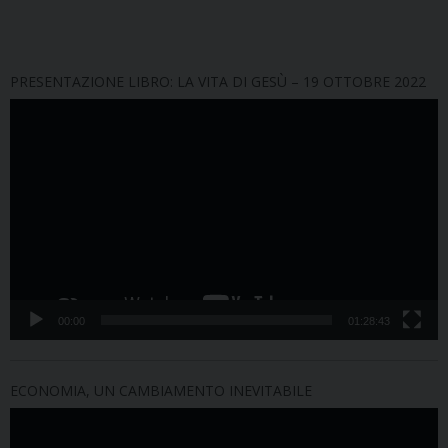
PRESENTAZIONE LIBRO: LA VITA DI GESÙ – 19 OTTOBRE 2022
Video
Player
00:00
01:28:43
ECONOMIA, UN CAMBIAMENTO INEVITABILE
Video
Player