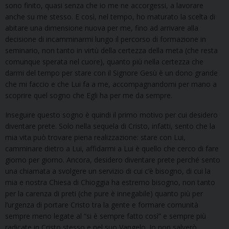
sono finito, quasi senza che io me ne accorgessi, a lavorare
anche su me stesso. E così, nel tempo, ho maturato la scelta di
abitare una dimensione nuova per me, fino ad arrivare alla
decisione di incamminarmi lungo il percorso di formazione in
seminario, non tanto in virtù della certezza della meta (che resta
comunque sperata nel cuore), quanto più nella certezza che
darmi del tempo per stare con il Signore Gesù è un dono grande
che mi faccio e che Lui fa a me, accompagnandomi per mano a
scoprire quel sogno che Egli ha per me da sempre.
Inseguire questo sogno è quindi il primo motivo per cui desidero
diventare prete. Solo nella sequela di Cristo, infatti, sento che la
mia vita può trovare piena realizzazione: stare con Lui,
camminare dietro a Lui, affidarmi a Lui è quello che cerco di fare
giorno per giorno. Ancora, desidero diventare prete perché sento
una chiamata a svolgere un servizio di cui c’è bisogno, di cui la
mia e nostra Chiesa di Chioggia ha estremo bisogno, non tanto
per la carenza di preti (che pure è innegabile) quanto più per
l’urgenza di portare Cristo tra la gente e formare comunità
sempre meno legate al “si è sempre fatto così” e sempre più
radicate in Cristo stesso e nel suo Vangelo. Io non salverò