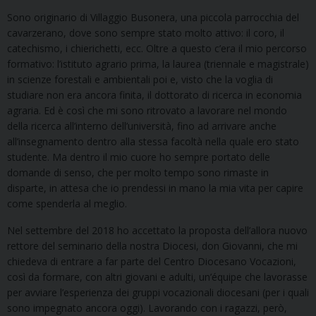
Sono originario di Villaggio Busonera, una piccola parrocchia del
cavarzerano, dove sono sempre stato molto attivo: il coro, il
catechismo, i chierichetti, ecc. Oltre a questo c’era il mio percorso
formativo: l’istituto agrario prima, la laurea (triennale e magistrale)
in scienze forestali e ambientali poi e, visto che la voglia di
studiare non era ancora finita, il dottorato di ricerca in economia
agraria. Ed è così che mi sono ritrovato a lavorare nel mondo
della ricerca all’interno dell’università, fino ad arrivare anche
all’insegnamento dentro alla stessa facoltà nella quale ero stato
studente. Ma dentro il mio cuore ho sempre portato delle
domande di senso, che per molto tempo sono rimaste in
disparte, in attesa che io prendessi in mano la mia vita per capire
come spenderla al meglio.
Nel settembre del 2018 ho accettato la proposta dell’allora nuovo
rettore del seminario della nostra Diocesi, don Giovanni, che mi
chiedeva di entrare a far parte del Centro Diocesano Vocazioni,
così da formare, con altri giovani e adulti, un’équipe che lavorasse
per avviare l’esperienza dei gruppi vocazionali diocesani (per i quali
sono impegnato ancora oggi). Lavorando con i ragazzi, però,