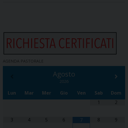
AGENDA PASTORALE
Agosto
2026
Lun
Mar
Mer
Gio
Ven
Sab
Dom
1
2
3
4
5
6
8
9
7