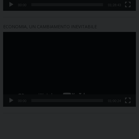
00:00
01:28:43
ECONOMIA, UN CAMBIAMENTO INEVITABILE
Video
Player
00:00
01:00:24