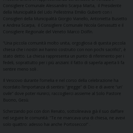
Consigliere Comunale Alessandro Scarpa Marta, il Presidente
della Municipalità del Lido Pellestrina Emilio Guberti con i
Consiglieri della Municipalità Giorgio Vianello, Antonietta Busetto
e Andrea Scarpa, il Consigliere Comunale Nicola Gervasutti e il
Consigliere Regionale del Veneto Marco Dolfin.
“Una piccola comunità molto unita, orgogliosa di questa piccola
chiesa che i nostri avi hanno costruito con non pochi sacrifici”, è
stato detto. La chiesa rappresenta un punto di riferimento per i
fedeli, soprattutto per i più anziani: il fatto di saperla aperta li fa
sentire meno soli .
Il Vescovo durante l’omelia e nel corso della celebrazione ha
ricordato l’importanza di sentirsi “gregge” di Dio e di avere “un’
ovile” dove poter riunirci, raccoglierci assieme al Solo Pastore
Buono, Gesù.
Scherzando poi con don Renato, sottolineava già il suo daffare
nel seguire le comunità: “Te ne mancava una di chiesa, ne avevi
solo quattro: adesso hai anche Portosecco!” .