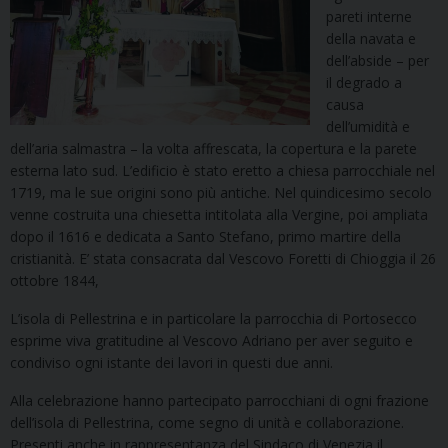
pareti interne
della navata e
dell’abside – per
il degrado a
causa
dell’umidità e
dell’aria salmastra – la volta affrescata, la copertura e la parete
esterna lato sud. L’edificio è stato eretto a chiesa parrocchiale nel
1719, ma le sue origini sono più antiche. Nel quindicesimo secolo
venne costruita una chiesetta intitolata alla Vergine, poi ampliata
dopo il 1616 e dedicata a Santo Stefano, primo martire della
cristianità. E’ stata consacrata dal Vescovo Foretti di Chioggia il 26
ottobre 1844,
L’isola di Pellestrina e in particolare la parrocchia di Portosecco
esprime viva gratitudine al Vescovo Adriano per aver seguito e
condiviso ogni istante dei lavori in questi due anni.
Alla celebrazione hanno partecipato parrocchiani di ogni frazione
dell’isola di Pellestrina, come segno di unità e collaborazione.
Presenti anche in rappresentanza del Sindaco di Venezia il