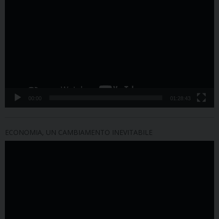
Player
00:00
01:28:43
ECONOMIA, UN CAMBIAMENTO INEVITABILE
Video
Player