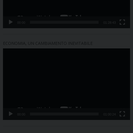
00:00
01:28:43
ECONOMIA, UN CAMBIAMENTO INEVITABILE
Video
Player
00:00
01:00:24