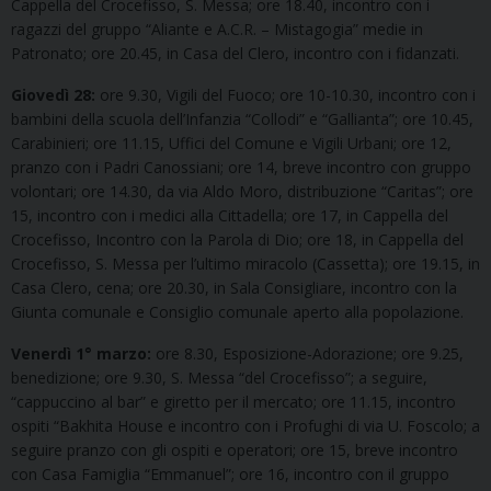
Cappella del Crocefisso, S. Messa; ore 18.40, incontro con i
ragazzi del gruppo “Aliante e A.C.R. – Mistagogia” medie in
Patronato; ore 20.45, in Casa del Clero, incontro con i fidanzati.
Giovedì 28:
ore 9.30, Vigili del Fuoco; ore 10-10.30, incontro con i
bambini della scuola dell’Infanzia “Collodi” e “Gallianta”; ore 10.45,
Carabinieri; ore 11.15, Uffici del Comune e Vigili Urbani; ore 12,
pranzo con i Padri Canossiani; ore 14, breve incontro con gruppo
volontari; ore 14.30, da via Aldo Moro, distribuzione “Caritas”; ore
15, incontro con i medici alla Cittadella; ore 17, in Cappella del
Crocefisso, Incontro con la Parola di Dio; ore 18, in Cappella del
Crocefisso, S. Messa per l’ultimo miracolo (Cassetta); ore 19.15, in
Casa Clero, cena; ore 20.30, in Sala Consigliare, incontro con la
Giunta comunale e Consiglio comunale aperto alla popolazione.
Venerdì 1° marzo:
ore 8.30, Esposizione-Adorazione; ore 9.25,
benedizione; ore 9.30, S. Messa “del Crocefisso”; a seguire,
“cappuccino al bar” e giretto per il mercato; ore 11.15, incontro
ospiti “Bakhita House e incontro con i Profughi di via U. Foscolo; a
seguire pranzo con gli ospiti e operatori; ore 15, breve incontro
con Casa Famiglia “Emmanuel”; ore 16, incontro con il gruppo