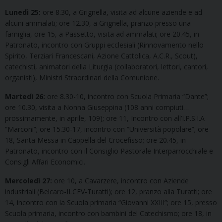
Lunedì 25:
ore 8.30, a Grignella, visita ad alcune aziende e ad
alcuni ammalati; ore 12.30, a Grignella, pranzo presso una
famiglia, ore 15, a Passetto, visita ad ammalati; ore 20.45, in
Patronato, incontro con Gruppi ecclesiali (Rinnovamento nello
Spirito, Terziari Francescani, Azione Cattolica, A.C.R., Scout),
catechisti, animatori della Liturgia (collaboratori, lettori, cantori,
organisti), Ministri Straordinari della Comunione.
Martedì 26:
ore 8.30-10, incontro con Scuola Primaria “Dante”;
ore 10.30, visita a Nonna Giuseppina (108 anni compiuti…
prossimamente, in aprile, 109); ore 11, Incontro con all’I.P.S.I.A
“Marconi”; ore 15.30-17, incontro con “Università popolare”; ore
18, Santa Messa in Cappella del Crocefisso; ore 20.45, in
Patronato, incontro con il Consiglio Pastorale Interparrocchiale e
Consigli Affari Economici.
Mercoledì 27:
ore 10, a Cavarzere, incontro con Aziende
industriali (Belcaro-ILCEV-Turatti); ore 12, pranzo alla Turatti; ore
14, incontro con la Scuola primaria “Giovanni XXIII”; ore 15, presso
Scuola primaria, incontro con bambini del Catechismo; ore 18, in