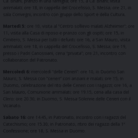
Ca’ Briani, pranzo in una famiglia; ore 15, a Ca’ Briani; visita
ammalati; ore 18, in cappella del Crocefisso, S. Messa; ore 21, in
sala Convegni, incontro con gruppi dello Sport e della Cultura.
Martedì 5:
ore 10, visita al “Centro sollievo malati Alzheimer”; ore
11, visita alla Casa di riposo e pranzo con gli ospiti; ore 15, in
Cimitero, S. Messa per tutti i defunti; ore 16, a San Mauro, visita
ammalati; ore 18, in cappella del Crocefisso, S. Messa; ore 19,
presso i Padri Canossiani, cena “privata”; ore 21, incontro con
collaboratori del Patronato.
Mercoledì 6:
mercoledì “delle Ceneri”: ore 10, in Duomo San
Mauro, S. Messa con “ceneri” con anziani e malati; ore 15, in
Duomo, celebrazione del rito delle Ceneri con i ragazzi; ore 16, a
San Mauro, Comunione ammalati; ore 19.15, cena alla casa del
Clero; ore 20.30, in Duomo, S. Messa Solenne delle Ceneri con il
Vicariato.
Sabato 16:
ore 14.45, in Patronato, incontro con i ragazzi del
Catechismo; ore 15.30, in Patronato, ritiro dei ragazzi della 1ª
Confessione; ore 18, S. Messa in Duomo.