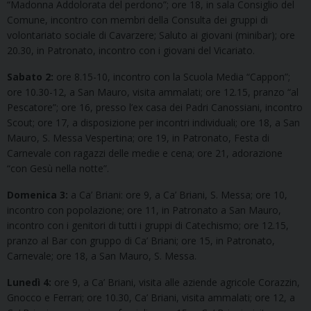
“Madonna Addolorata del perdono”; ore 18, in sala Consiglio del
Comune, incontro con membri della Consulta dei gruppi di
volontariato sociale di Cavarzere; Saluto ai giovani (minibar); ore
20.30, in Patronato, incontro con i giovani del Vicariato.
Sabato 2:
ore 8.15-10, incontro con la Scuola Media “Cappon”;
ore 10.30-12, a San Mauro, visita ammalati; ore 12.15, pranzo “al
Pescatore”; ore 16, presso l’ex casa dei Padri Canossiani, incontro
Scout; ore 17, a disposizione per incontri individuali; ore 18, a San
Mauro, S. Messa Vespertina; ore 19, in Patronato, Festa di
Carnevale con ragazzi delle medie e cena; ore 21, adorazione
“con Gesù nella notte”.
Domenica 3:
a Ca’ Briani: ore 9, a Ca’ Briani, S. Messa; ore 10,
incontro con popolazione; ore 11, in Patronato a San Mauro,
incontro con i genitori di tutti i gruppi di Catechismo; ore 12.15,
pranzo al Bar con gruppo di Ca’ Briani; ore 15, in Patronato,
Carnevale; ore 18, a San Mauro, S. Messa.
Lunedì 4:
ore 9, a Ca’ Briani, visita alle aziende agricole Corazzin,
Gnocco e Ferrari; ore 10.30, Ca’ Briani, visita ammalati; ore 12, a