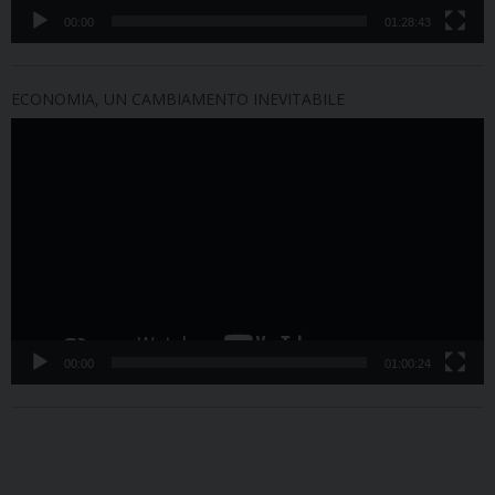
00:00
01:28:43
ECONOMIA, UN CAMBIAMENTO INEVITABILE
Video
Player
00:00
01:00:24