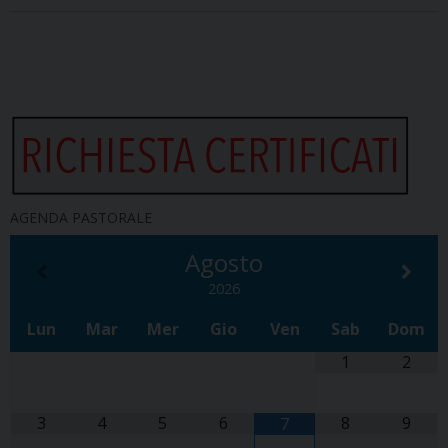
AGENDA PASTORALE
Agosto
2026
Lun
Mar
Mer
Gio
Ven
Sab
Dom
1
2
3
4
5
6
8
9
7