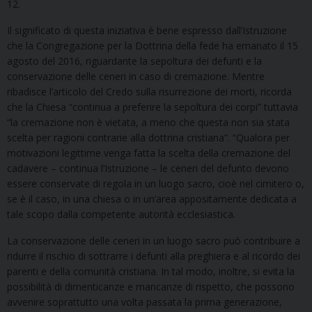
12.
Il significato di questa iniziativa è bene espresso dall’Istruzione
che la Congregazione per la Dottrina della fede ha emanato il 15
agosto del 2016, riguardante la sepoltura dei defunti e la
conservazione delle ceneri in caso di cremazione. Mentre
ribadisce l’articolo del Credo sulla risurrezione dei morti, ricorda
che la Chiesa “continua a preferire la sepoltura dei corpi” tuttavia
“la cremazione non è vietata, a meno che questa non sia stata
scelta per ragioni contrarie alla dottrina cristiana”. “Qualora per
motivazioni legittime venga fatta la scelta della cremazione del
cadavere – continua l’Istruzione – le ceneri del defunto devono
essere conservate di regola in un luogo sacro, cioè nel cimitero o,
se è il caso, in una chiesa o in un’area appositamente dedicata a
tale scopo dalla competente autorità ecclesiastica.
La conservazione delle ceneri in un luogo sacro può contribuire a
ridurre il rischio di sottrarre i defunti alla preghiera e al ricordo dei
parenti e della comunità cristiana. In tal modo, inoltre, si evita la
possibilità di dimenticanze e mancanze di rispetto, che possono
avvenire soprattutto una volta passata la prima generazione,