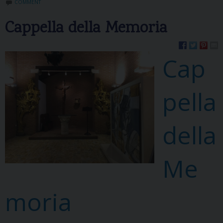
COMMENT
Cappella della Memoria
Cap
pella
della
Me
moria