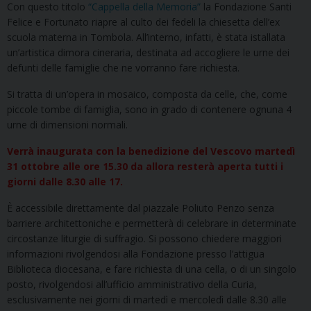
Con questo titolo
“Cappella della Memoria”
la Fondazione Santi
Felice e Fortunato riapre al culto dei fedeli la chiesetta dell’ex
scuola materna in Tombola. All’interno, infatti, è stata istallata
un’artistica dimora cineraria, destinata ad accogliere le urne dei
defunti delle famiglie che ne vorranno fare richiesta.
Si tratta di un’opera in mosaico, composta da celle, che, come
piccole tombe di famiglia, sono in grado di contenere ognuna 4
urne di dimensioni normali.
Verrà inaugurata con la benedizione del Vescovo martedì
31 ottobre alle ore 15.30
da allora resterà aperta tutti i
giorni dalle 8.30 alle 17.
È accessibile direttamente dal piazzale Poliuto Penzo senza
barriere architettoniche e permetterà di celebrare in determinate
circostanze liturgie di suffragio. Si possono chiedere maggiori
informazioni rivolgendosi alla Fondazione presso l’attigua
Biblioteca diocesana, e fare richiesta di una cella, o di un singolo
posto, rivolgendosi all’ufficio amministrativo della Curia,
esclusivamente nei giorni di martedì e mercoledì dalle 8.30 alle