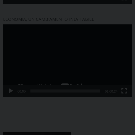
ECONOMIA, UN CAMBIAMENTO INEVITABILE
Video
Player
00:00
01:00:24