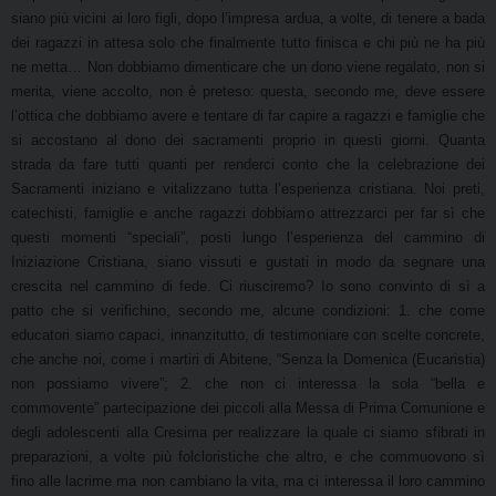
siano più vicini ai loro figli, dopo l’impresa ardua, a volte, di tenere a bada
dei ragazzi in attesa solo che finalmente tutto finisca e chi più ne ha più
ne metta… Non dobbiamo dimenticare che un dono viene regalato, non si
merita, viene accolto, non è preteso: questa, secondo me, deve essere
l’ottica che dobbiamo avere e tentare di far capire a ragazzi e famiglie che
si accostano al dono dei sacramenti proprio in questi giorni. Quanta
strada da fare tutti quanti per renderci conto che la celebrazione dei
Sacramenti iniziano e vitalizzano tutta l’esperienza cristiana. Noi preti,
catechisti, famiglie e anche ragazzi dobbiamo attrezzarci per far sì che
questi momenti “speciali”, posti lungo l’esperienza del cammino di
Iniziazione Cristiana, siano vissuti e gustati in modo da segnare una
crescita nel cammino di fede. Ci riusciremo? Io sono convinto di sì a
patto che si verifichino, secondo me, alcune condizioni: 1. che come
educatori siamo capaci, innanzitutto, di testimoniare con scelte concrete,
che anche noi, come i martiri di Abitene, “Senza la Domenica (Eucaristia)
non possiamo vivere”; 2. che non ci interessa la sola “bella e
commovente” partecipazione dei piccoli alla Messa di Prima Comunione e
degli adolescenti alla Cresima per realizzare la quale ci siamo sfibrati in
preparazioni, a volte più folcloristiche che altro, e che commuovono sì
fino alle lacrime ma non cambiano la vita, ma ci interessa il loro cammino