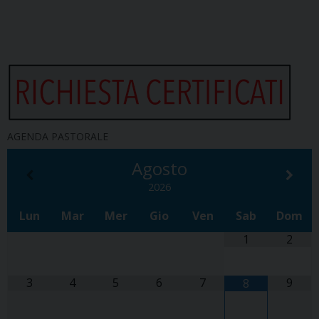
AGENDA PASTORALE
Agosto
2026
Lun
Mar
Mer
Gio
Ven
Sab
Dom
1
2
3
4
5
6
7
9
8