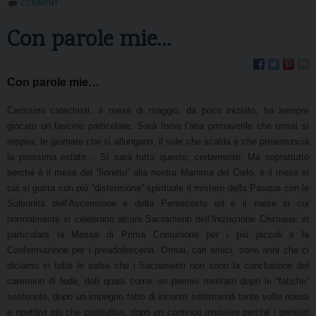
COMMENT
Con parole mie…
Con parole mie…
Carissimi catechisti…il mese di maggio, da poco iniziato, ha sempre
giocato un fascino particolare. Sarà forse l’aria primaverile che ormai si
respira, le giornate che si allungano, il sole che scalda e che preannuncia
la prossima estate… Sì sarà tutto questo, certamente. Ma soprattutto
perché è il mese del “fioretto” alla nostra Mamma del Cielo, è il mese in
cui si gusta con più “distensione” spirituale il mistero della Pasqua con le
Solennità dell’Ascensione e della Pentecoste ed è il mese in cui
normalmente si celebrano alcuni Sacramenti dell’Iniziazione Cristiana: in
particolare la Messa di Prima Comunione per i più piccoli e la
Confermazione per i preadolescenti. Ormai, cari amici, sono anni che ci
diciamo in tutte le salse che i Sacramenti non sono la conclusione del
cammino di fede, dati quasi come un premio meritato dopo le “fatiche”
sostenute, dopo un impegno fatto di incontri settimanali tante volte noiosi
e ripetitivi più che costruttivi, dopo un continuo insistere perché i genitori