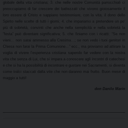
globale della vita cristiana; 3. che nelle nostre Comunità parrocchiali ci
preoccupiamo di far crescere dei battezzati che vivono gioiosamente il
loro essere di Cristo e sappiano testimoniare, con la vita, il dono dello
Spirito nelle scelte di tutti i giorni; 4. che impariamo a pretendere un po’
più di sobrietà, convinti che anche nella semplicità e nella sobrietà la
“festa” può diventare significativa; 5. che finiamo con i ricatti: “Se non
vieni… non sarai ammesso alla Cresima…; se non vedo i tuoi genitori in
Chiesa non farai la Prima Comunione…” ecc., ma proviamo ad attirare la
voglia di vivere l’esperienza cristiana sapendo far vedere con la nostra
vita che senza di Lui, che si impara a conoscere agli incontri di catechesi
e che si ha la possibilità di incontrare e gustare nei Sacramenti, si diventa
come tralci staccati dalla vite che non daranno mai frutto. Buon mese di
maggio a tutti!
don Danilo Marin