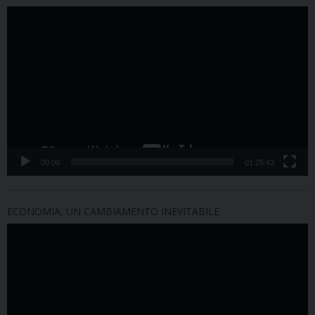
Video
Player
00:00
01:28:43
ECONOMIA, UN CAMBIAMENTO INEVITABILE
Video
Player