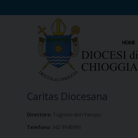
S
k
i
p
t
o
HOME
c
o
n
t
e
n
t
Caritas Diocesana
Direttore:
Tugnolo don Yacopo
Telefono:
342 9946995