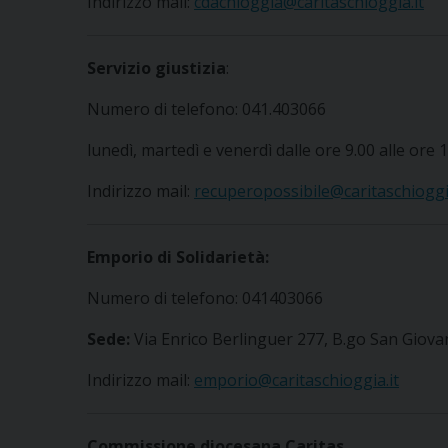
Indirizzo mail:
cdachioggia@caritaschioggia.it
Servizio giustizia
:
Numero di telefono: 041.403066
lunedì, martedì e venerdì dalle ore 9.00 alle ore 1
Indirizzo mail:
recuperopossibile@caritaschioggia
Emporio di Solidarietà:
Numero di telefono: 041403066
Sede:
Via Enrico Berlinguer 277, B.go San Giova
Indirizzo mail:
emporio@caritaschioggia.it
Commissione diocesana Caritas