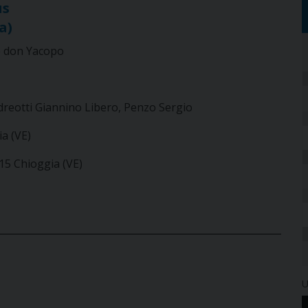
us
a)
 don Yacopo
reotti Giannino Libero, Penzo Sergio
a (VE)
015 Chioggia (VE)
U